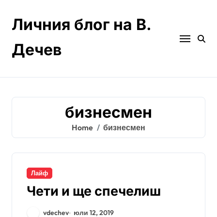
Skip
to
Личния блог на В.
content
Дечев
бизнесмен
Home
бизнесмен
Лайф
Чети и ще спечелиш
vdechev
юли 12, 2019