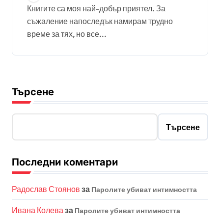
Книгите са моя най-добър приятел. За
съжаление напоследък намирам трудно
време за тях, но все...
Търсене
Търсене
Последни коментари
Радослав Стоянов
за
Паролите убиват интимността
Ивана Колева
за
Паролите убиват интимността