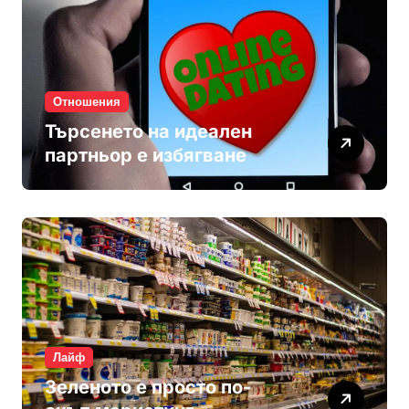
Отношения
Търсенето на идеален
партньор е избягване
Лайф
Зеленото е просто по-