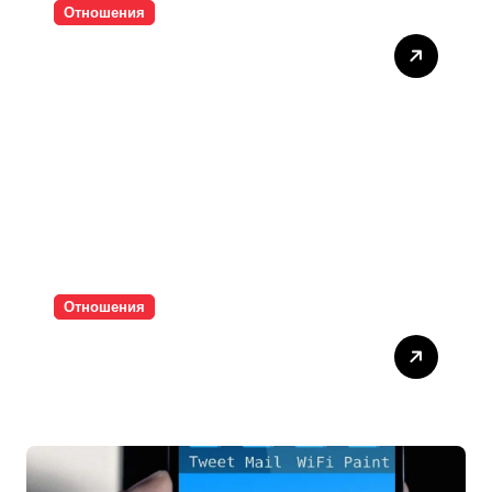
Отношения
Тишината струва скъпо
Отношения
Паролите убиват
интимността