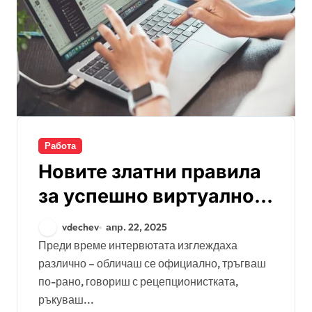
Работа
Новите златни правила
за успешно виртуално
интервю
vdechev
апр. 22, 2025
Преди време интервютата изглеждаха
различно – обличаш се официално, тръгваш
по-рано, говориш с рецепционистката,
ръкуваш...