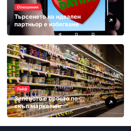
Отношения
Търсенето на идеален
партньор е избягване
Лайф
Зеленото е просто по-
скъп маркетинг