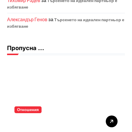
Тихомир Радев
за
Търсенето на идеален партньор е
избягване
Александър Генов
за
Търсенето на идеален партньор е
избягване
Пропусна ...
Отношения
Тишината струва скъпо