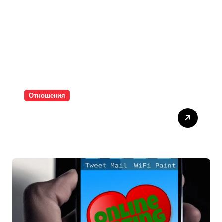
Отношения
Паролите убиват
интимността