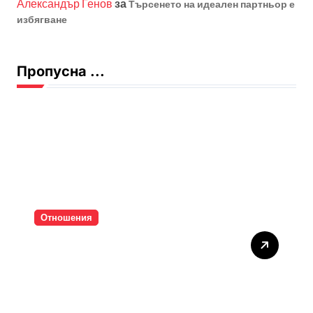
Александър Генов
за
Търсенето на идеален партньор е
избягване
Пропусна ...
Отношения
Тишината струва скъпо