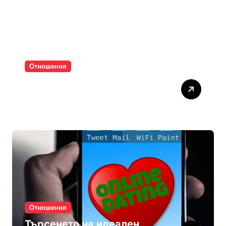
Отношения
Паролите убиват
интимността
Отношения
Търсенето на идеален