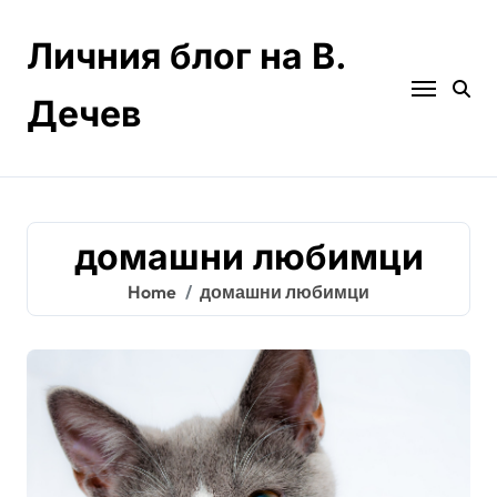
Skip
to
Личния блог на В.
content
Дечев
домашни любимци
Home
домашни любимци