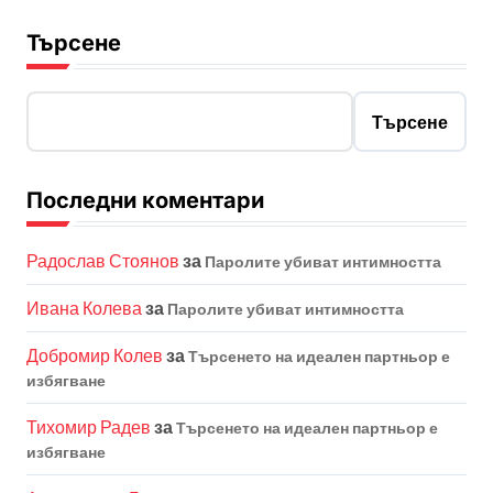
Търсене
Търсене
Последни коментари
Радослав Стоянов
за
Паролите убиват интимността
Ивана Колева
за
Паролите убиват интимността
Добромир Колев
за
Търсенето на идеален партньор е
избягване
Тихомир Радев
за
Търсенето на идеален партньор е
избягване