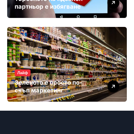
партньор е избягване
Лайф
Зеленото е просто по-
скъп маркетинг