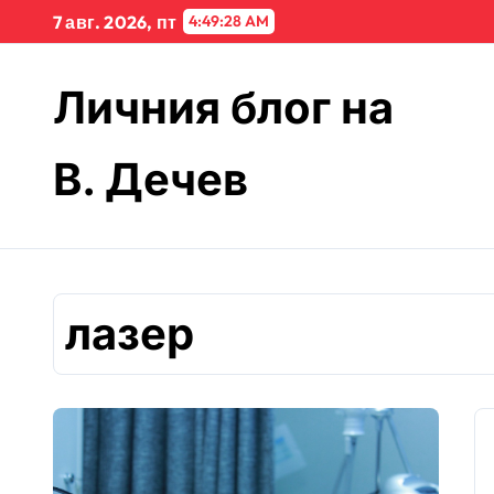
Skip
7 авг. 2026, пт
4:49:28 AM
to
content
Личния блог на
В. Дечев
лазер