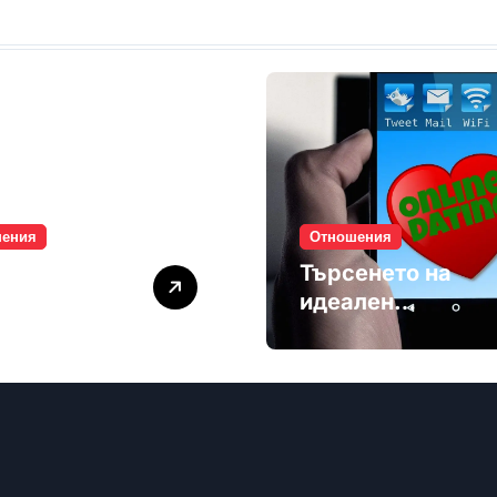
шения
Отношения
лите убиват
Търсенето на
мността
идеален
партньор е
избягване