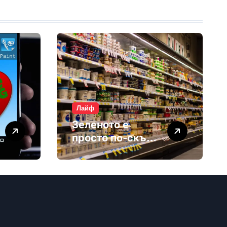
Лайф
Зеленото е
просто по-скъп
маркетинг