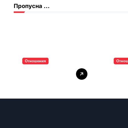
Пропусна ...
Отношения
Отно
Тишината струва
Паро
скъпо
инти