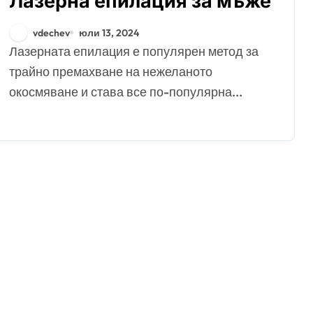
Лазерна епилация за мъже
vdechev
юли 13, 2024
Лазерната епилация е популярен метод за
трайно премахване на нежеланото
окосмяване и става все по-популярна...