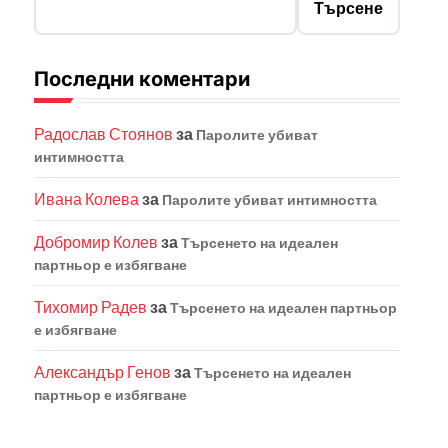
Търсене
Последни коментари
Радослав Стоянов
за
Паролите убиват
интимността
Ивана Колева
за
Паролите убиват интимността
Добромир Колев
за
Търсенето на идеален
партньор е избягване
Тихомир Радев
за
Търсенето на идеален партньор
е избягване
Александър Генов
за
Търсенето на идеален
партньор е избягване