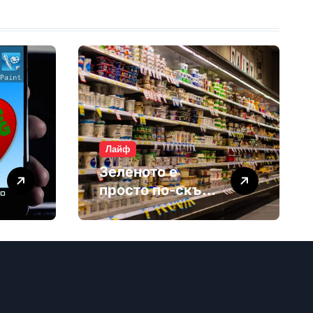
Лайф
Зеленото е
просто по-скъп
маркетинг