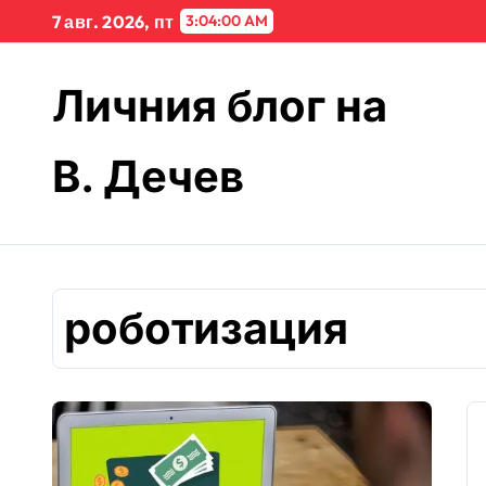
Skip
7 авг. 2026, пт
3:04:00 AM
to
content
Личния блог на
В. Дечев
роботизация