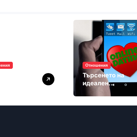
шения
Отношения
лите убиват
Търсенето на
мността
идеален
партньор е
избягване