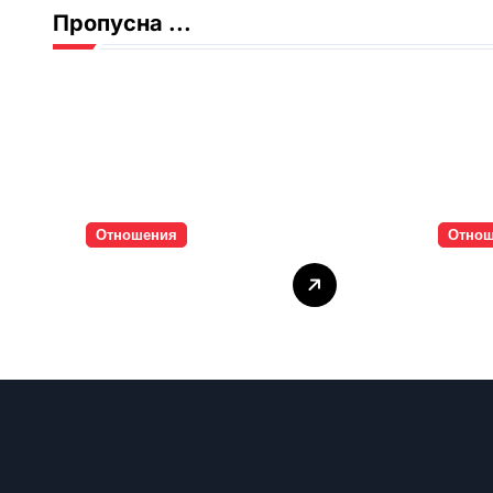
Пропусна ...
Отношения
Отно
Тишината струва
Паро
скъпо
инти