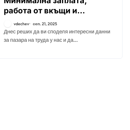
Минимална заплата,
работа от вкъщи и
роботизация – накъде
vdechev
сеп. 21, 2025
върви трудовият пазар
Днес реших да ви споделя интересни данни
за пазара на труда у нас и да...