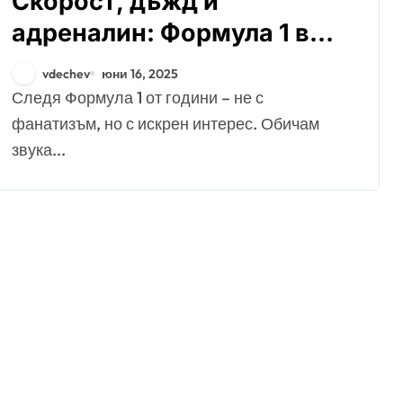
Скорост, дъжд и
адреналин: Формула 1 в
Канада 2025
vdechev
юни 16, 2025
Следя Формула 1 от години – не с
фанатизъм, но с искрен интерес. Обичам
звука...