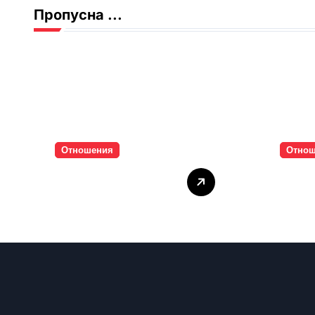
Пропусна ...
Отношения
Отно
Тишината струва
Паро
скъпо
инти