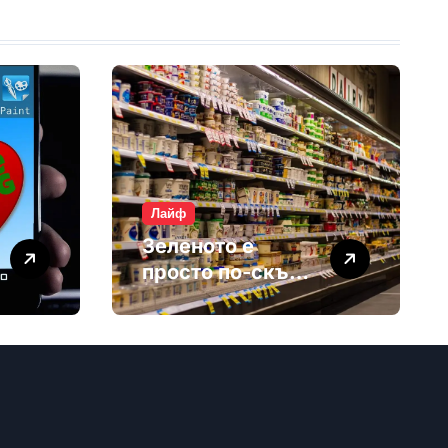
Лайф
Зеленото е
просто по-скъп
маркетинг