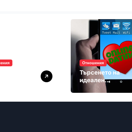
шения
Отношения
лите убиват
Търсенето на
мността
идеален
партньор е
избягване