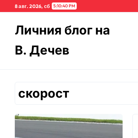
Skip
8 авг. 2026, сб
5:10:40 PM
to
content
Личния блог на
В. Дечев
скорост