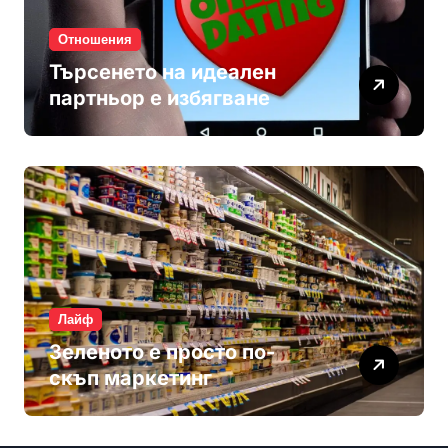
Отношения
Търсенето на идеален
партньор е избягване
Лайф
Зеленото е просто по-
скъп маркетинг