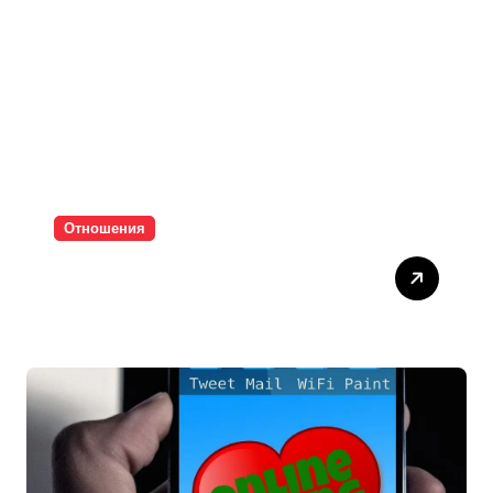
Отношения
Паролите убиват
интимността