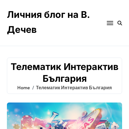
Skip
to
Личния блог на В.
content
Дечев
Телематик Интерактив
България
Home
Телематик Интерактив България