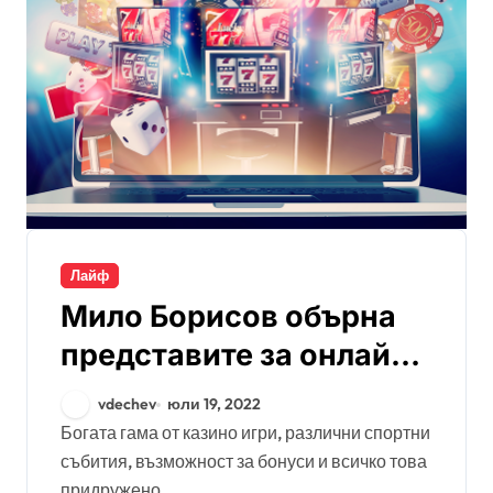
Лайф
Мило Борисов обърна
представите за онлайн
казино
vdechev
юли 19, 2022
Богата гама от казино игри, различни спортни
събития, възможност за бонуси и всичко това
придружено...