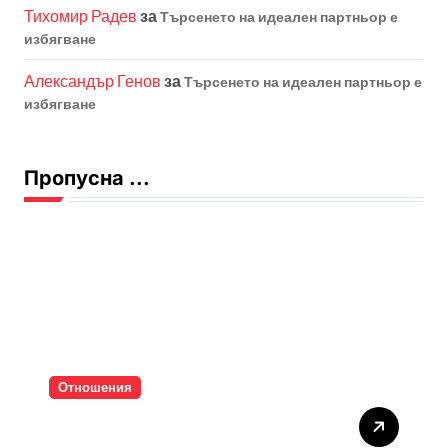
Тихомир Радев
за
Търсенето на идеален партньор е
избягване
Александър Генов
за
Търсенето на идеален партньор е
избягване
Пропусна ...
Отношения
Тишината струва скъпо