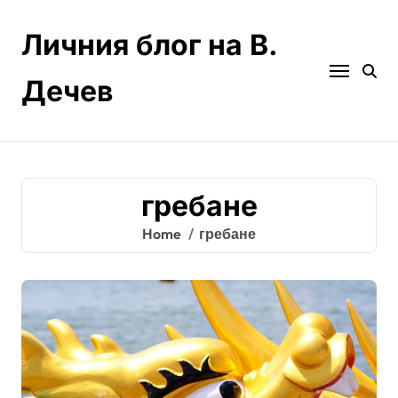
Skip
to
Личния блог на В.
content
Дечев
гребане
Home
гребане