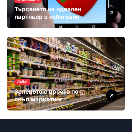
Търсенето на идеален
партньор е избягване
Лайф
Зеленото е просто по-
скъп маркетинг