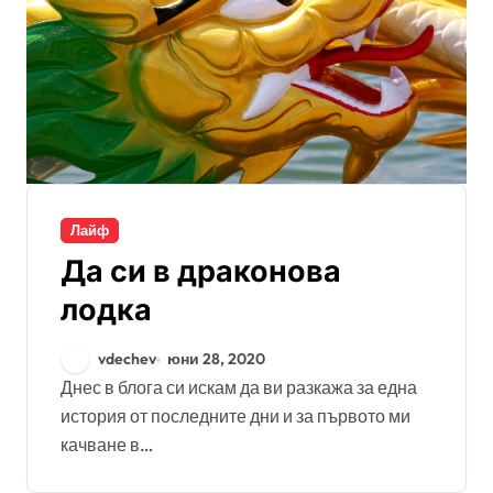
Лайф
Да си в драконова
лодка
vdechev
юни 28, 2020
Днес в блога си искам да ви разкажа за една
история от последните дни и за първото ми
качване в…