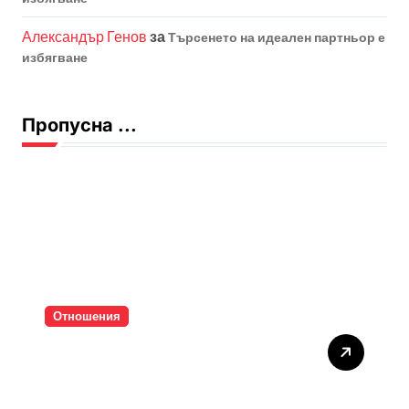
Александър Генов
за
Търсенето на идеален партньор е
избягване
Пропусна ...
Отношения
Тишината струва скъпо