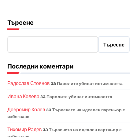
Търсене
Търсене
Последни коментари
Радослав Стоянов
за
Паролите убиват интимността
Ивана Колева
за
Паролите убиват интимността
Добромир Колев
за
Търсенето на идеален партньор е
избягване
Тихомир Радев
за
Търсенето на идеален партньор е
избягване