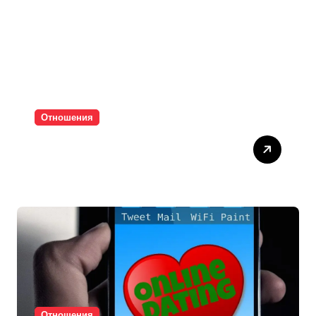
Отношения
Паролите убиват
интимността
Отношения