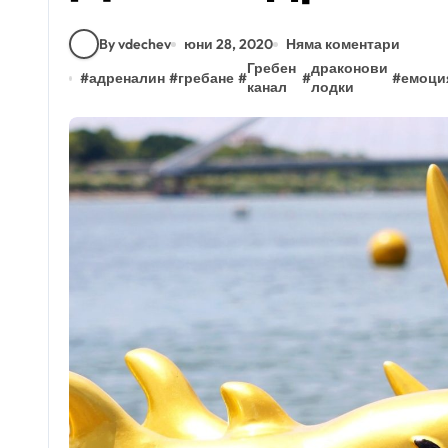
By vdechev
юни 28, 2020
Няма коментари
Гребен
драконови
#
адреналин
#
гребане
#
#
#
емоци
канал
лодки