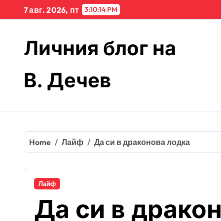
Skip
7 авг. 2026, пт
3:10:15 PM
to
content
Личния блог на
В. Дечев
Home
Лайф
Да си в драконова лодка
Лайф
Да си в драко