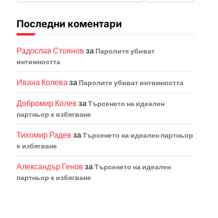
Последни коментари
Радослав Стоянов
за
Паролите убиват
интимността
Ивана Колева
за
Паролите убиват интимността
Добромир Колев
за
Търсенето на идеален
партньор е избягване
Тихомир Радев
за
Търсенето на идеален партньор
е избягване
Александър Генов
за
Търсенето на идеален
партньор е избягване