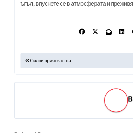
ъгъл, впуснете се в атмосферата и преживя
Н
Силни приятелства
а
в
и
г
а
ц