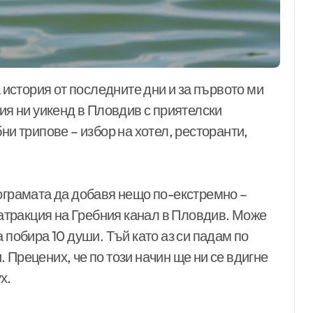
ния ни уикенд в Пловдив с приятелски
ни трипове – избор на хотел, ресторанти,
рограмата да добавя нещо по-екстремно –
е атракция на Гребния канал в Пловдив. Може
 побира 10 души. Тъй като аз си падам по
 Прецених, че по този начин ще ни се вдигне
х.