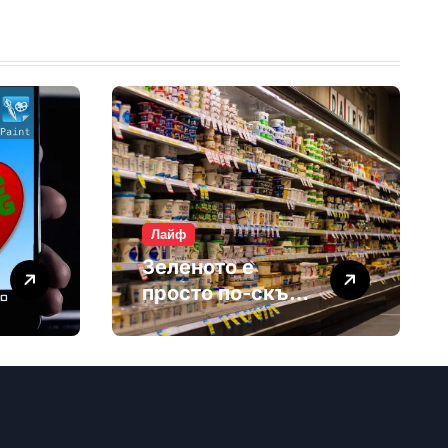
Лайф
Зеленото е
просто по-скъп
маркетинг