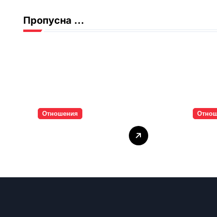
Пропусна ...
Отношения
Отно
Тишината струва
Паро
скъпо
инти