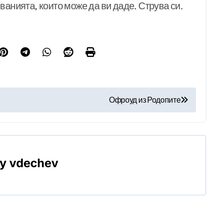
ванията, които може да ви даде. Струва си.
Офроуд из Родопите
By
vdechev