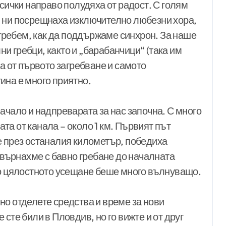
всички направо полудяха от радост. С голям
м ни посрещнаха изключително любезни хора,
а гребем, как да поддържаме синхрон. За наше
 гребци, както и „барабанчици“ (така им
та от първото загребване и самото
ина е много приятно.
ачало и надпреварата за нас започна. С много
а от канала – около 1 км. Първият път
е през останалия километър, победиха
е върнахме с бавно гребане до началната
но цялостното усещане беше много вълнуващо.
но отделете средства и време за нови
сте били в Пловдив, но го вижте и от друг