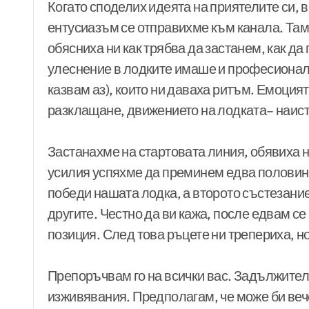
Когато споделих идеята на приятелите си, 
ентусиазъм се отправихме към канала. Та
обясниха ни как трябва да застанем, как д
улеснение в лодките имаше и професионални
казвам аз), които ни даваха ритъм. Емоция
разклащане, движението на лодката– наист
Застанахме на стартовата линия, обявиха н
усилия успяхме да преминем едва половинат
победи нашата лодка, а второто състезани
другите. Честно да ви кажа, после едвам с
позиция. След това ръцете ни трепериха, 
Препоръчвам го на всички вас. Задължител
изживявания. Предполагам, че може би вече 