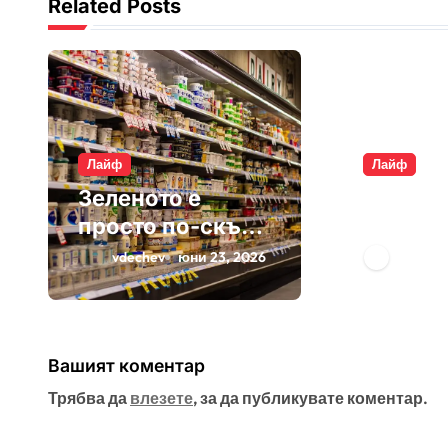
Related Posts
и
я
Лайф
Лайф
Зеленото е
Плащам
просто по-скъп
въздух
маркетинг
опаков
vdechev
юни 23, 2026
vdeche
Вашият коментар
Трябва да
влезете
, за да публикувате коментар.