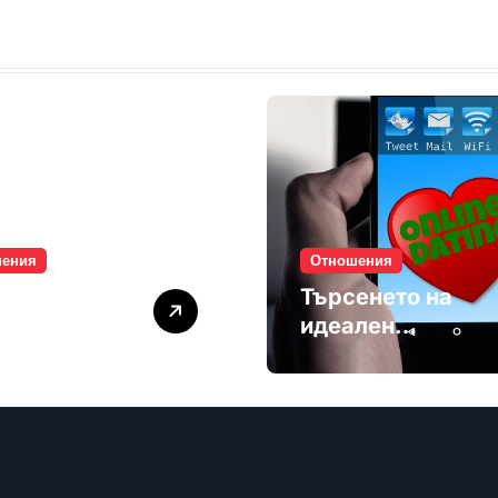
шения
Отношения
лите убиват
Търсенето на
мността
идеален
партньор е
избягване