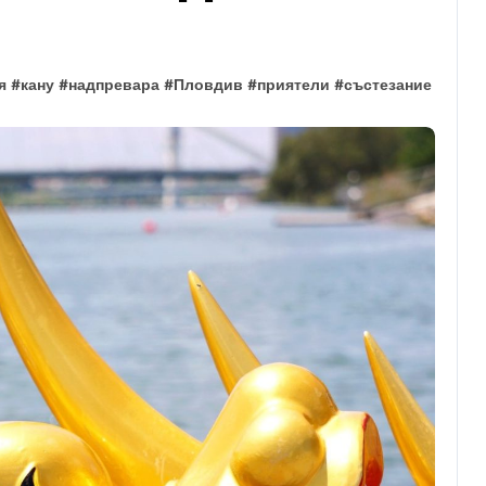
я
#
кану
#
надпревара
#
Пловдив
#
приятели
#
състезание