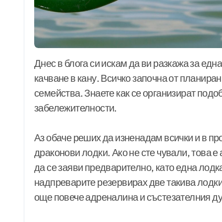
Днес в блога си искам да ви разкажа за една история от последните дни и за първото ми
качване в кану. Всичко започна от планира
семейства. Знаете как се организират подоб
забележителности.
Аз обаче реших да изненадам всички и в п
драконови лодки. Ако не сте чували, това 
да се заяви предварително, като една лодка
надпреварите резервирах две такива лодки.
още повече адреналина и състезателния ду