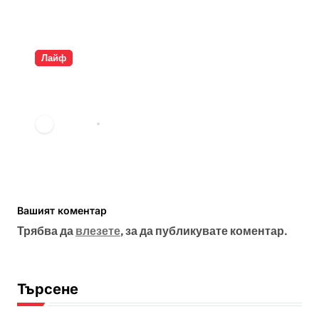
Лайф
Разкрита ли е самоличността
на Банкси?
vdechev
мар. 23, 2026
Вашият коментар
Трябва да
влезете
, за да публикувате коментар.
Търсене