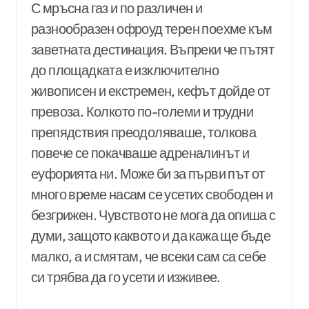
С мръсна газ и по различен и
разнообразен офроуд терен поехме към
заветната дестинация. Въпреки че пътят
до площадката е изключително
живописен и екстремен, кефът дойде от
превоза. Колкото по-големи и трудни
препядствия преодоляваше, толкова
повече се покачваше адреналинът и
еуфорията ни. Може би за първи път от
много време насам се усетих свободен и
безгрижен. Чувството не мога да опиша с
думи, защото каквото и да кажа ще бъде
малко, а и смятам, че всеки сам са себе
си трябва да го усети и изживее.