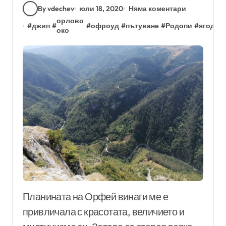
By vdechev
юли 18, 2020
Няма коментари
орлово
#
джип
#
#
офроуд
#
пътуване
#
Родопи
#
ягодин
око
Планината на Орфей винаги ме е
привличала с красотата, величието и