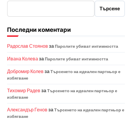
Търсене
Последни коментари
Радослав Стоянов
за
Паролите убиват интимността
Ивана Колева
за
Паролите убиват интимността
Добромир Колев
за
Търсенето на идеален партньор е
избягване
Тихомир Радев
за
Търсенето на идеален партньор е
избягване
Александър Генов
за
Търсенето на идеален партньор е
избягване