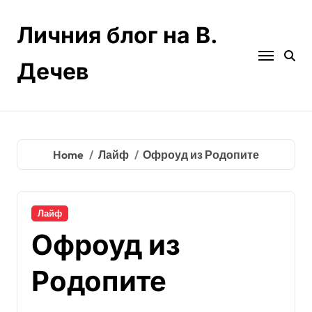
Skip
to
Личния блог на В.
content
Дечев
Home
Лайф
Офроуд из Родопите
Лайф
Офроуд из
Родопите