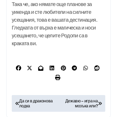
Така че, ако нямате още планове за
уикенда и сте любители на силните
усещания, това е вашата дестинация.
Гледката от върха е магическа и носи
усещането, че целите Родопи са в
краката ви.
Н
Да си в драконова
Дежавю – игра на
лодка
мозъка или?
а
в