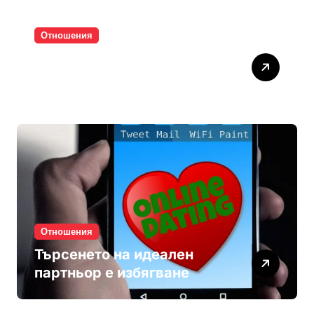
Отношения
Паролите убиват
интимността
Отношения
Търсенето на идеален
партньор е избягване