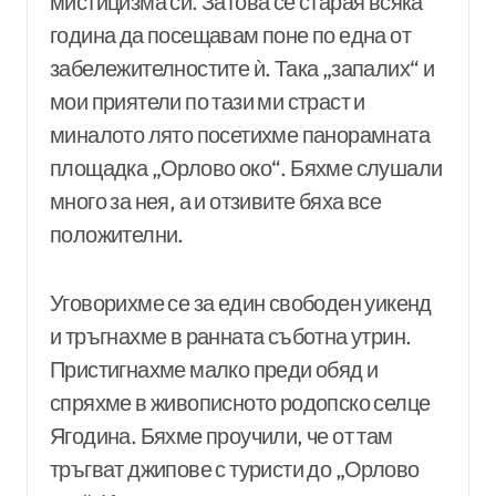
мистицизма си. Затова се старая всяка
година да посещавам поне по една от
забележителностите ѝ. Така „запалих“ и
мои приятели по тази ми страст и
миналото лято посетихме панорамната
площадка „Орлово око“. Бяхме слушали
много за нея, а и отзивите бяха все
положителни.
Уговорихме се за един свободен уикенд
и тръгнахме в ранната съботна утрин.
Пристигнахме малко преди обяд и
спряхме в живописното родопско селце
Ягодина. Бяхме проучили, че от там
тръгват джипове с туристи до „Орлово