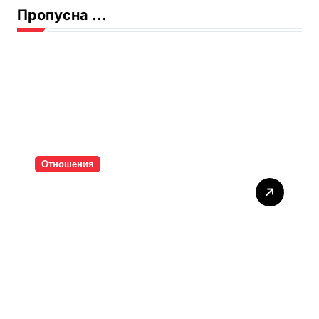
Пропусна ...
Отношения
Тишината струва скъпо