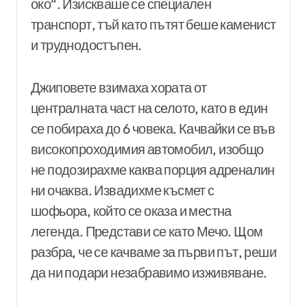
око“. Изискваше се специален
транспорт, тъй като пътят беше каменист
и труднодостъпен.
Джиповете взимаха хората от
централната част на селото, като в един
се побираха до 6 човека. Качвайки се във
високопроходимия автомобил, изобщо
не подозирахме каква порция адреналин
ни очаква. Извадихме късмет с
шофьора, който се оказа и местна
легенда. Представи се като Мечо. Щом
разбра, че се качваме за първи път, реши
да ни подари незабравимо изживяване.