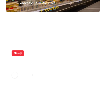
vdechev
юни 23, 2026
Лайф
Плащаме за въздух и
опаковки
vdechev
юни 9, 2026