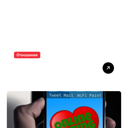
Отношения
Паролите убиват
интимността