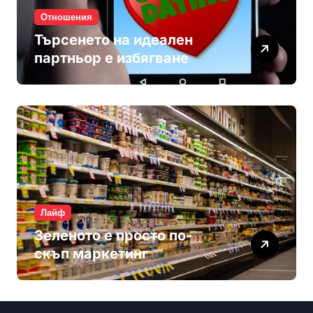
Отношения
Търсенето на идеален
партньор е избягване
Лайф
Зеленото е просто по-
скъп маркетинг