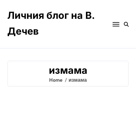
Skip
to
Личния блог на В.
content
Дечев
измама
Home
измама