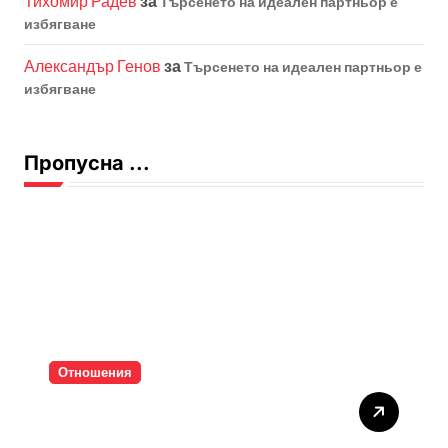
Тихомир Радев
за
Търсенето на идеален партньор е
избягване
Александър Генов
за
Търсенето на идеален партньор е
избягване
Пропусна ...
Отношения
Тишината струва скъпо