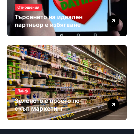
Отношения
Търсенето на идеален
партньор е избягване
Лайф
Зеленото е просто по-
скъп маркетинг