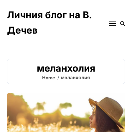
Skip
to
Личния блог на В.
content
Дечев
меланхолия
Home
меланхолия