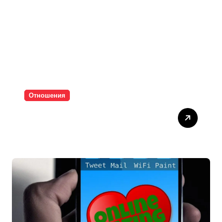
Отношения
Паролите убиват
интимността