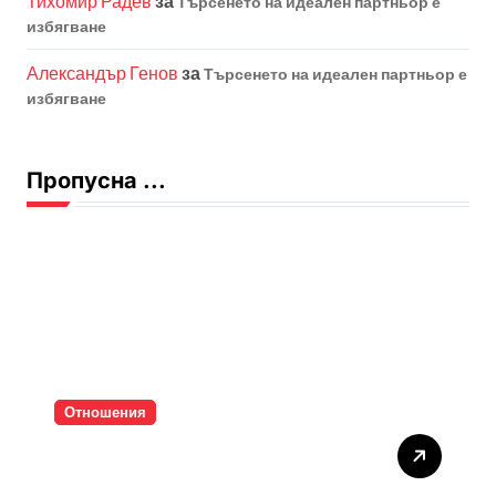
Тихомир Радев
за
Търсенето на идеален партньор е
избягване
Александър Генов
за
Търсенето на идеален партньор е
избягване
Пропусна ...
Отношения
Тишината струва скъпо