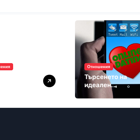
шения
Отношения
лите убиват
Търсенето на
мността
идеален
партньор е
избягване