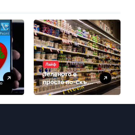
Лайф
Зеленото е
просто по-скъп
маркетинг