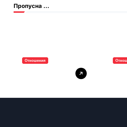
Пропусна ...
Отношения
Отно
Тишината струва
Паро
скъпо
инти