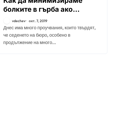
Как да минимизираме
болките в гърба ако
работим седнали
vdechev
окт. 7, 2019
Днес има много проучвания, които твърдят,
че седенето на бюро, особено в
продължение на много...