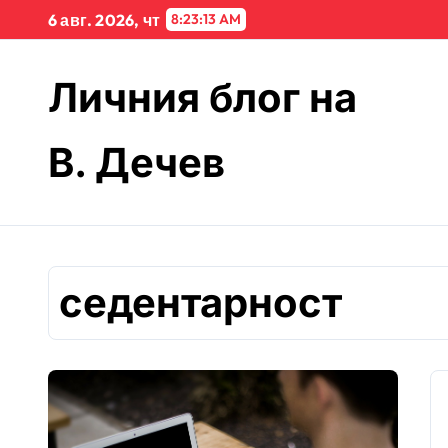
Skip
6 авг. 2026, чт
8:23:13 AM
to
content
Личния блог на
В. Дечев
седентарност