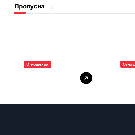
Пропусна ...
Отношения
Отно
Тишината струва
Паро
скъпо
инти