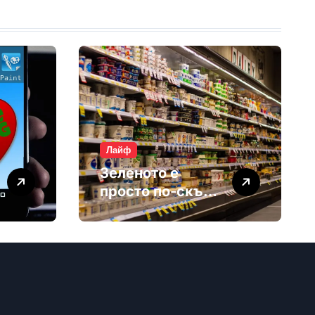
Лайф
Зеленото е
просто по-скъп
маркетинг