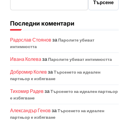
Търсене
Последни коментари
Радослав Стоянов
за
Паролите убиват
интимността
Ивана Колева
за
Паролите убиват интимността
Добромир Колев
за
Търсенето на идеален
партньор е избягване
Тихомир Радев
за
Търсенето на идеален партньор
е избягване
Александър Генов
за
Търсенето на идеален
партньор е избягване