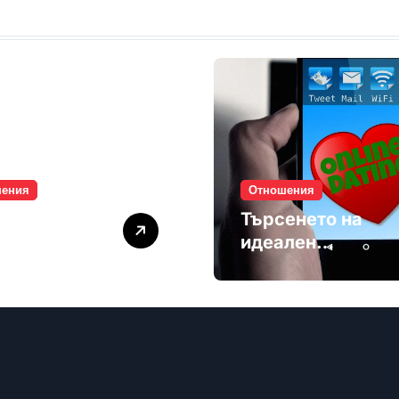
шения
Отношения
лите убиват
Търсенето на
мността
идеален
партньор е
избягване