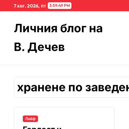
Skip
7 авг. 2026, пт
3:59:49 PM
to
content
Личния блог на
В. Дечев
хранене по заведе
Лайф