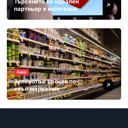
Търсенето на идеален
партньор е избягване
Лайф
Зеленото е просто по-
скъп маркетинг