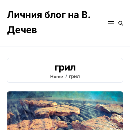
Skip
to
Личния блог на В.
content
Дечев
грил
Home
грил