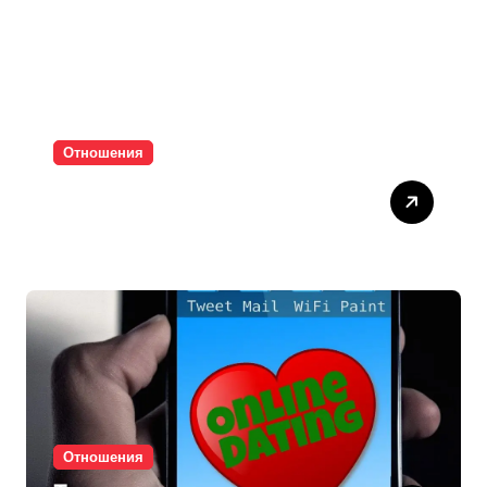
Отношения
Паролите убиват
интимността
Отношения