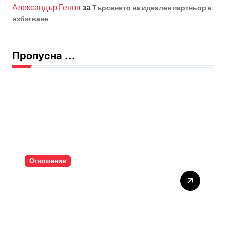
Александър Генов
за
Търсенето на идеален партньор е
избягване
Пропусна ...
Отношения
Тишината струва скъпо