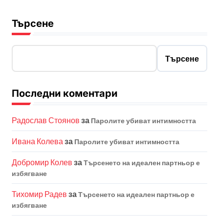
Търсене
Търсене
Последни коментари
Радослав Стоянов
за
Паролите убиват интимността
Ивана Колева
за
Паролите убиват интимността
Добромир Колев
за
Търсенето на идеален партньор е
избягване
Тихомир Радев
за
Търсенето на идеален партньор е
избягване