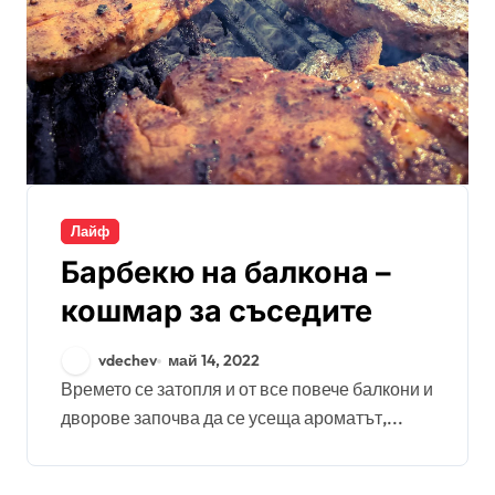
Лайф
Барбекю на балкона –
кошмар за съседите
vdechev
май 14, 2022
Времето се затопля и от все повече балкони и
дворове започва да се усеща ароматът,...