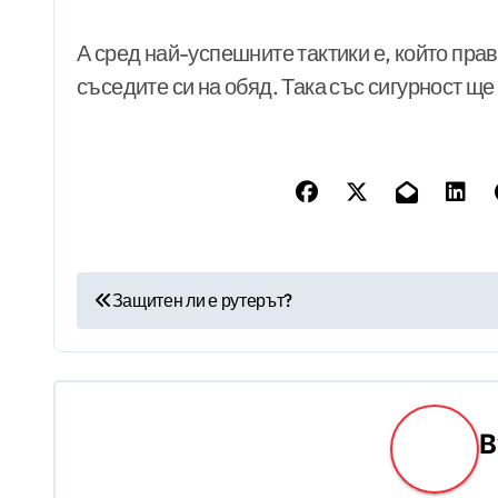
А сред най-успешните тактики е, който пра
съседите си на обяд. Така със сигурност щ
Н
Защитен ли е рутерът?
а
в
и
г