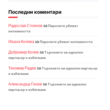
Последни коментари
Радослав Стоянов
за
Паролите убиват
интимността
Ивана Колева
за
Паролите убиват интимността
Добромир Колев
за
Търсенето на идеален
партньор е избягване
Тихомир Радев
за
Търсенето на идеален партньор
е избягване
Александър Генов
за
Търсенето на идеален
партньор е избягване