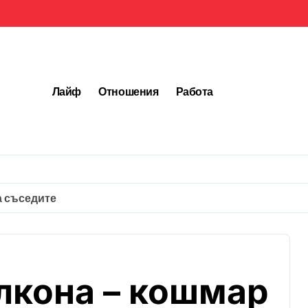
Лайф
Отношения
Работа
а съседите
лкона – кошмар