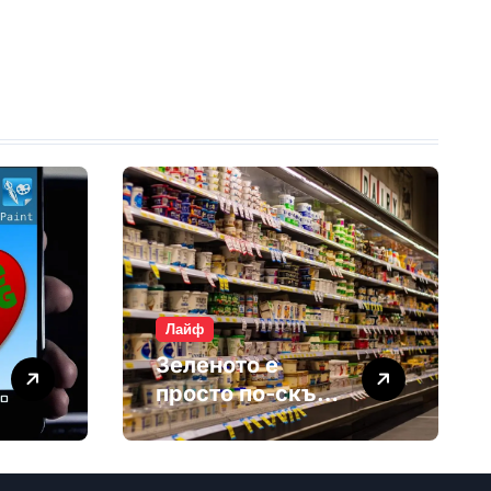
Лайф
Зеленото е
просто по-скъп
маркетинг