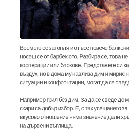
Времето се затопля и от все повече балкони и дворове започва да се усеща ароматът,
носещ се от барбекюто. Разбира се, това не 
кооперации или блокове. Представете си ка
въздух, но в дома му навлиза дим и мирис 
ситуации и конфронтации, могат да се след
Например грил без дим. За да се сведе до 
скари са добър избор. Е, с тях усещането за
вкусово отношение няма значение дали хран
на дървени въглища.