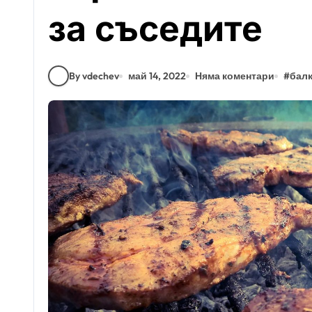
за съседите
By vdechev
май 14, 2022
Няма коментари
#
бал