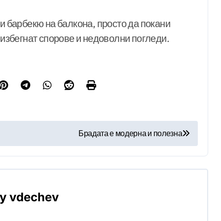
ви барбекю на балкона, просто да покани
е избегнат спорове и недоволни погледи.
Брадата е модерна и полезна
By
vdechev