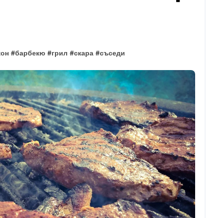
кон
#
барбекю
#
грил
#
скара
#
съседи