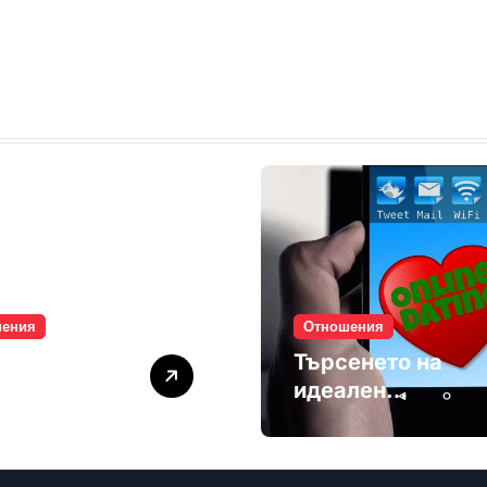
шения
Отношения
лите убиват
Търсенето на
мността
идеален
партньор е
избягване