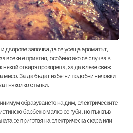
за всеки е приятно, особено ако се случва в
к някой отваря прозореца, за да влезе свеж
на месо. За да бъдат избегни подобни неловки
ват няколко стъпки.
минимум образуването на дим, електрическите
 истинско барбекю малко се губи, но пък във
ата се приготвя на електрическа скара или