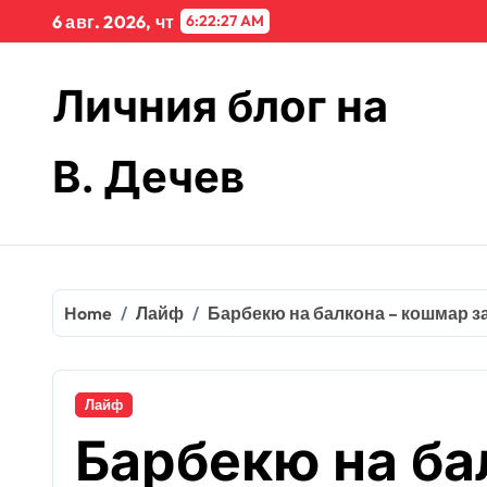
Skip
6 авг. 2026, чт
6:22:27 AM
to
content
Личния блог на
В. Дечев
Home
Лайф
Барбекю на балкона – кошмар з
Лайф
Барбекю на ба