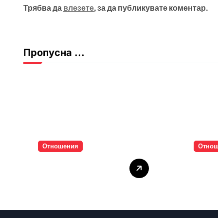
Трябва да
влезете
, за да публикувате коментар.
Пропусна ...
Отношения
Отно
Тишината струва
Паро
скъпо
инти