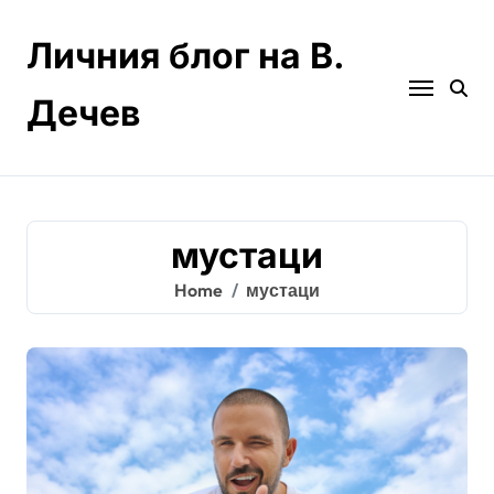
Skip
to
Личния блог на В.
content
Дечев
мустаци
Home
мустаци