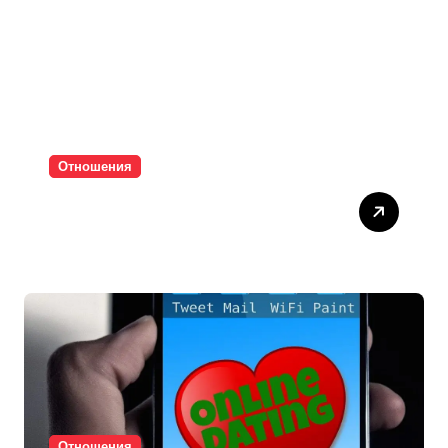
Отношения
Паролите убиват
интимността
Отношения