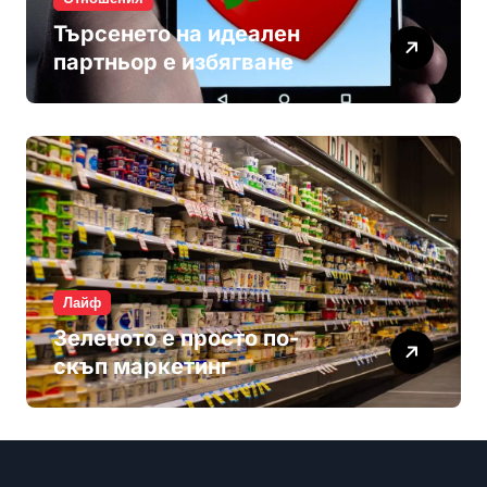
Търсенето на идеален
партньор е избягване
Лайф
Зеленото е просто по-
скъп маркетинг