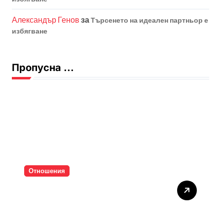
Александър Генов
за
Търсенето на идеален партньор е
избягване
Пропусна ...
Отношения
Тишината струва скъпо