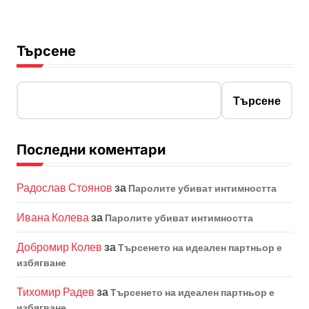
Търсене
Търсене
Последни коментари
Радослав Стоянов
за
Паролите убиват интимността
Ивана Колева
за
Паролите убиват интимността
Добромир Колев
за
Търсенето на идеален партньор е
избягване
Тихомир Радев
за
Търсенето на идеален партньор е
избягване