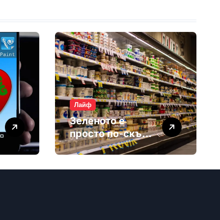
Лайф
Зеленото е
просто по-скъп
маркетинг