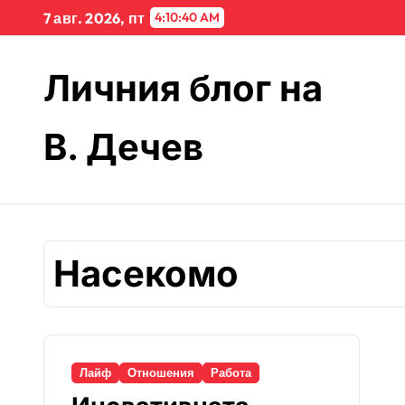
Skip
7 авг. 2026, пт
4:10:40 AM
to
content
Личния блог на
В. Дечев
Насекомо
Лайф
Отношения
Работа