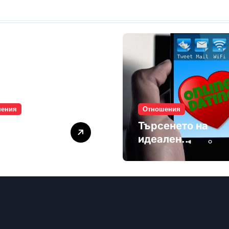
шения
Отношения
лите убиват
Търсенето на
мността
идеален
партньор е
избягване