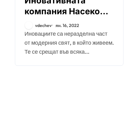
Иновативната
компания Насекомо
с грижа за околната
vdechev
ян. 16, 2022
среда
Иновациите са неразделна част
от модерния свят, в който живеем.
Те се срещат във всяка...