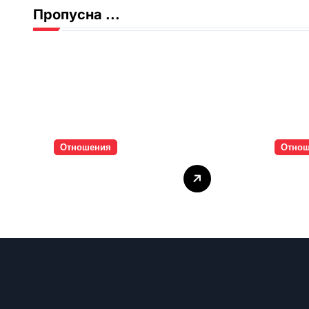
Пропусна ...
Отношения
Отно
Тишината струва
Паро
скъпо
инти