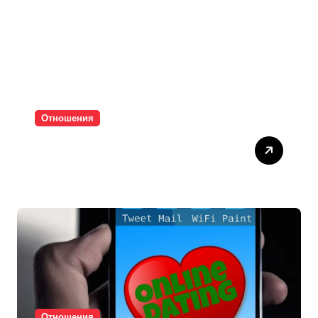
Отношения
Паролите убиват
интимността
Отношения