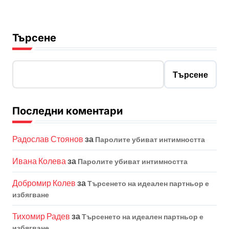
Търсене
Търсене
Последни коментари
Радослав Стоянов
за
Паролите убиват интимността
Ивана Колева
за
Паролите убиват интимността
Добромир Колев
за
Търсенето на идеален партньор е
избягване
Тихомир Радев
за
Търсенето на идеален партньор е
избягване