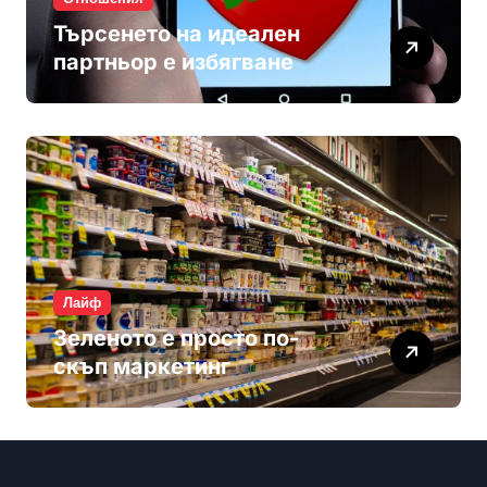
Търсенето на идеален
партньор е избягване
Лайф
Зеленото е просто по-
скъп маркетинг