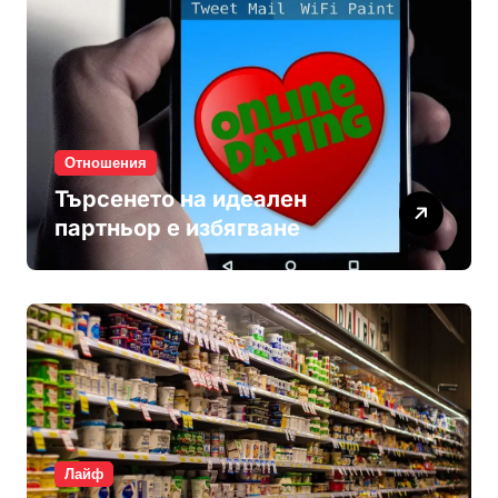
Отношения
Търсенето на идеален
партньор е избягване
Лайф