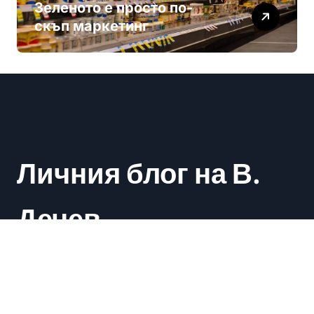
Зеленото е просто по-
скъп маркетинг
Личния блог на В.
Дечев
Васил Дечев
|
Newsxo
by
Themeansar
.