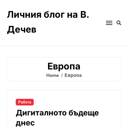
Skip
to
Личния блог на В.
content
Дечев
Европа
Home
Европа
Работа
Дигиталното бъдеще
днес