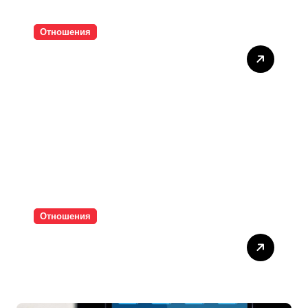
Отношения
Тишината струва скъпо
Отношения
Паролите убиват
интимността