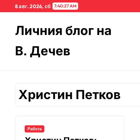
Skip
8 авг. 2026, сб
7:40:27 AM
to
content
Личния блог на
В. Дечев
Христин Петков
Работа