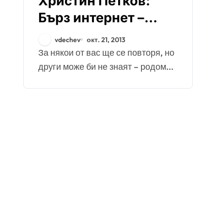
Христин Петков:
Бърз интернет –
вече и на село
vdechev
окт. 21, 2013
За някои от вас ще се повторя, но
други може би не знаят – родом...