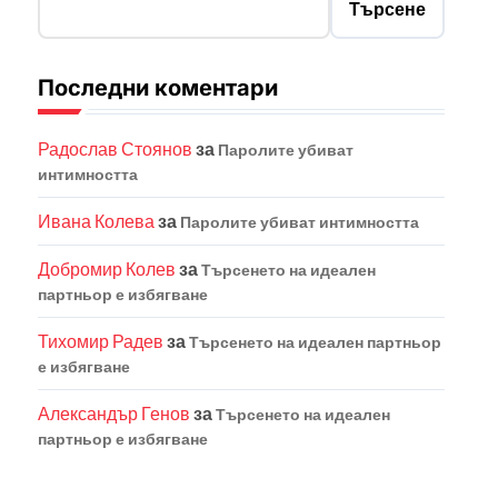
Търсене
Последни коментари
Радослав Стоянов
за
Паролите убиват
интимността
Ивана Колева
за
Паролите убиват интимността
Добромир Колев
за
Търсенето на идеален
партньор е избягване
Тихомир Радев
за
Търсенето на идеален партньор
е избягване
Александър Генов
за
Търсенето на идеален
партньор е избягване