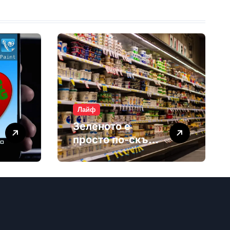
Лайф
Зеленото е
просто по-скъп
маркетинг