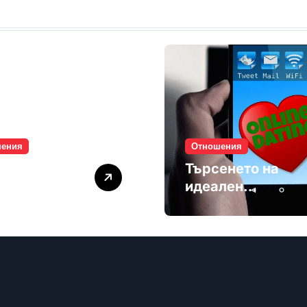
шения
Отношения
лите убиват
Търсенето на
мността
идеален
партньор е
избягване