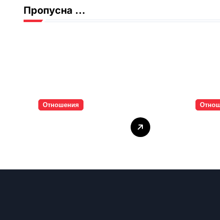
Пропусна ...
Отношения
Отно
Тишината струва
Паро
скъпо
инти