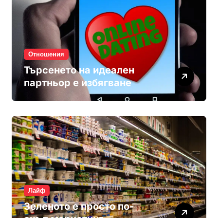
Отношения
Търсенето на идеален
партньор е избягване
Лайф
Зеленото е просто по-