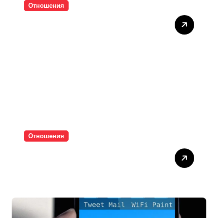
Отношения
Тишината струва скъпо
Отношения
Паролите убиват
интимността