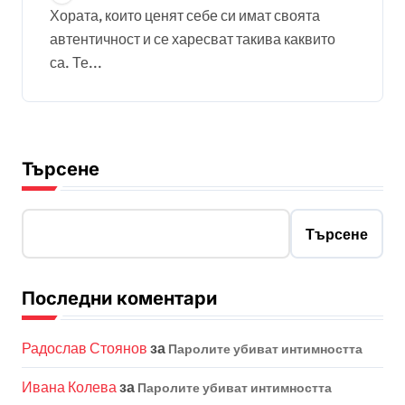
Хората, които ценят себе си имат своята
автентичност и се харесват такива каквито
са. Те...
Търсене
Търсене
Последни коментари
Радослав Стоянов
за
Паролите убиват интимността
Ивана Колева
за
Паролите убиват интимността