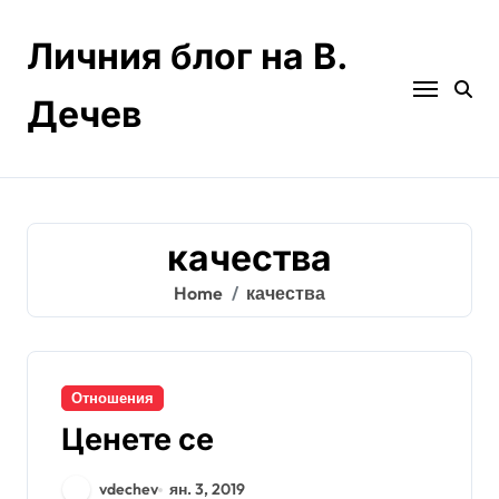
Skip
to
Личния блог на В.
content
Дечев
качества
Home
качества
Отношения
Ценете се
vdechev
ян. 3, 2019