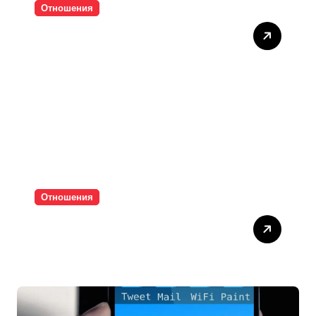
Отношения
Тишината струва скъпо
Отношения
Паролите убиват
интимността