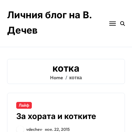
Skip
to
Личния блог на В.
content
Дечев
котка
Home
котка
Лайф
За хората и котките
vdechev
ное. 22, 2015