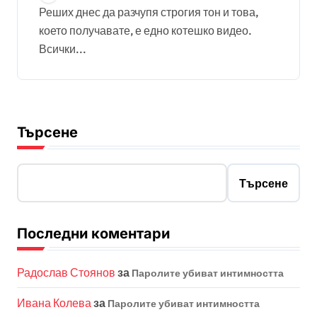
Реших днес да разчупя строгия тон и това,
което получавате, е едно котешко видео.
Всички...
Търсене
Търсене
Последни коментари
Радослав Стоянов
за
Паролите убиват интимността
Ивана Колева
за
Паролите убиват интимността