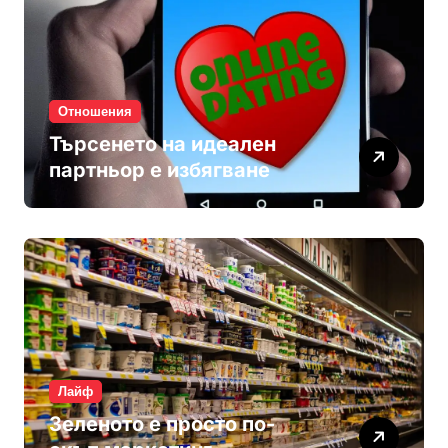
Отношения
Търсенето на идеален
партньор е избягване
Лайф
Зеленото е просто по-