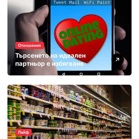
Отношения
Търсенето на идеален
партньор е избягване
Лайф