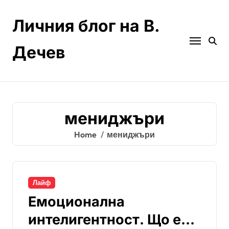
Skip
to
Личния блог на В.
content
Дечев
мениджъри
Home
мениджъри
Лайф
Емоционална
интелигентност. Що е