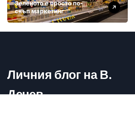
Зеленото е просто по-
скъп маркетинг
Личния блог на В.
Дечев
Васил Дечев
|
Newsxo
by
Themeansar
.