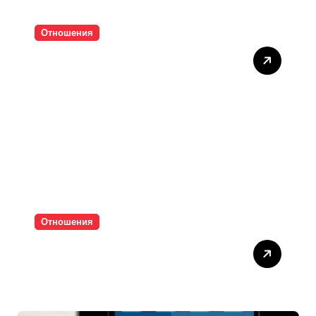
Отношения
Тишината струва скъпо
Отношения
Паролите убиват
интимността