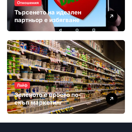
Отношения
Търсенето на идеален
партньор е избягване
Лайф
Зеленото е просто по-
скъп маркетинг