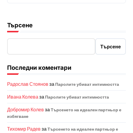
Търсене
Търсене
Последни коментари
Радослав Стоянов
за
Паролите убиват интимността
Ивана Колева
за
Паролите убиват интимността
Добромир Колев
за
Търсенето на идеален партньор е
избягване
Тихомир Радев
за
Търсенето на идеален партньор е