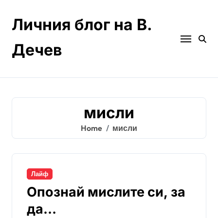
Skip
to
Личния блог на В.
content
Дечев
мисли
Home
мисли
Лайф
Опознай мислите си, за
да…