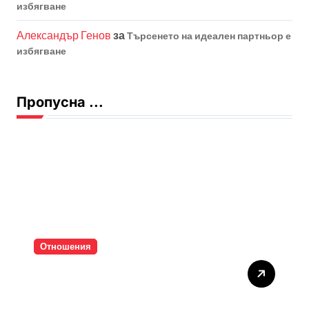
избягване
Александър Генов
за
Търсенето на идеален партньор е
избягване
Пропусна ...
Отношения
Тишината струва скъпо