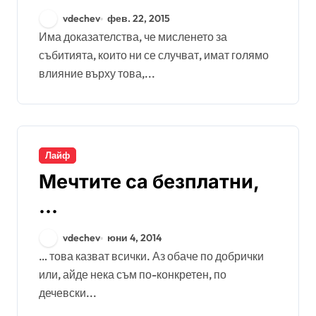
vdechev
фев. 22, 2015
Има доказателства, че мисленето за
събитията, които ни се случват, имат голямо
влияние върху това,...
Лайф
Мечтите са безплатни,
…
vdechev
юни 4, 2014
… това казват всички. Аз обаче по добрички
или, айде нека съм по-конкретен, по
дечевски...