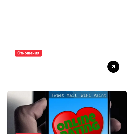
Отношения
Паролите убиват
интимността