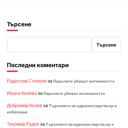
Търсене
Търсене
Последни коментари
Радослав Стоянов
за
Паролите убиват интимността
Ивана Колева
за
Паролите убиват интимността
Добромир Колев
за
Търсенето на идеален партньор е
избягване
Тихомир Радев
за
Търсенето на идеален партньор е