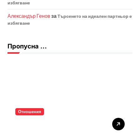
избягване
Александър Генов
за
Търсенето на идеален партньор е
избягване
Пропусна ...
Отношения
Тишината струва скъпо