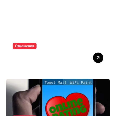
Отношения
Паролите убиват
интимността