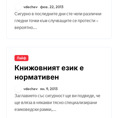
vdechev
фев. 22, 2013
Сигурно в последните дни сте чели различни
гледни точки към случващите се протести –
вероятно...
Лайф
Книжовният език е
нормативен
vdechev
ян. 9, 2013
Заглавието със сигурност ще ви подведе, че
ще вляза в някакви тясно специализирани
езиковедски рамки,...