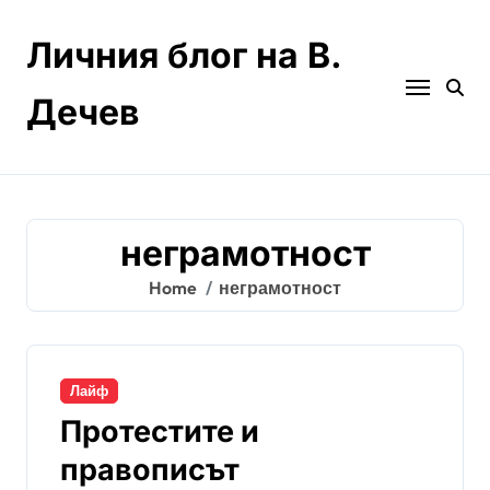
Skip
to
Личния блог на В.
content
Дечев
неграмотност
Home
неграмотност
Лайф
Протестите и
правописът