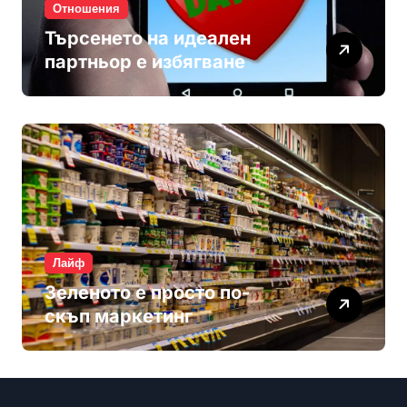
Отношения
Търсенето на идеален
партньор е избягване
Лайф
Зеленото е просто по-
скъп маркетинг