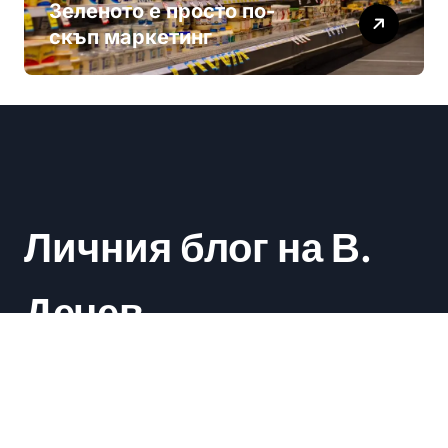
Зеленото е просто по-
скъп маркетинг
Личния блог на В.
Дечев
Васил Дечев
|
Newsxo
by
Themeansar
.