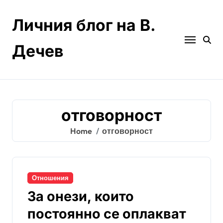
Skip
to
Личния блог на В.
content
Дечев
отговорност
Home
отговорност
Отношения
За онези, които
постоянно се оплакват