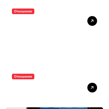
Отношения
Тишината струва скъпо
Отношения
Паролите убиват
интимността