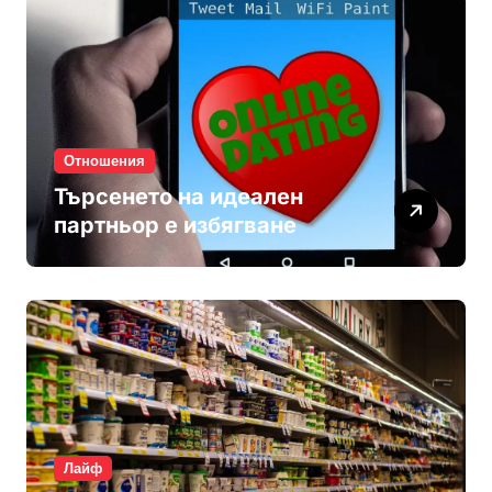
Отношения
Търсенето на идеален
партньор е избягване
Лайф