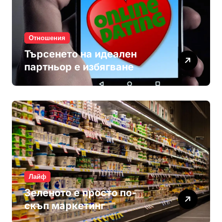
Отношения
Търсенето на идеален
партньор е избягване
Лайф
Зеленото е просто по-
скъп маркетинг