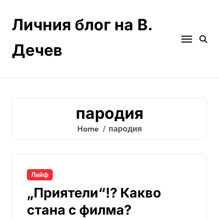
Skip
to
Личния блог на В.
content
Дечев
пародия
Home
пародия
Лайф
„Приятели“!? Какво
стана с филма?