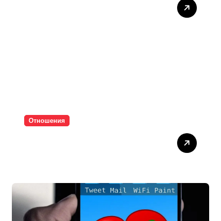
Тишината струва скъпо
Отношения
Паролите убиват
интимността