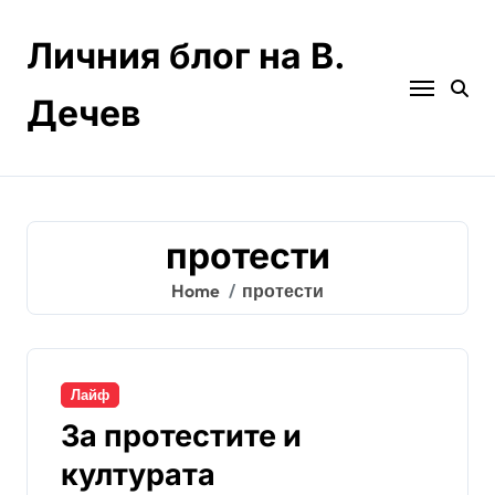
Skip
to
Личния блог на В.
content
Дечев
протести
Home
протести
Лайф
За протестите и
културата