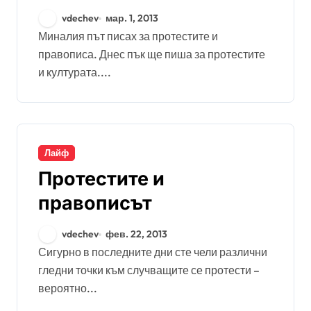
vdechev
мар. 1, 2013
Миналия път писах за протестите и
правописа. Днес пък ще пиша за протестите
и културата....
Лайф
Протестите и
правописът
vdechev
фев. 22, 2013
Сигурно в последните дни сте чели различни
гледни точки към случващите се протести –
вероятно...