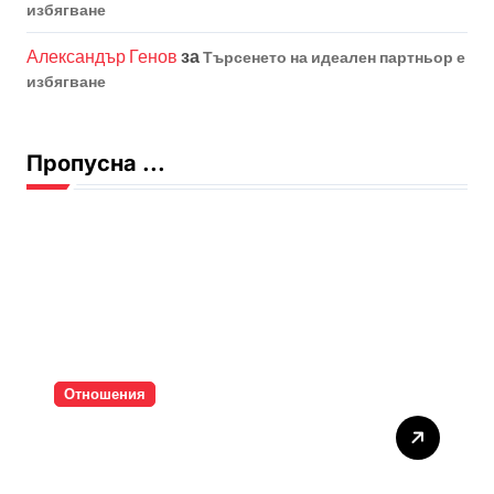
избягване
Александър Генов
за
Търсенето на идеален партньор е
избягване
Пропусна ...
Отношения
Тишината струва скъпо