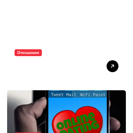
Отношения
Паролите убиват
интимността