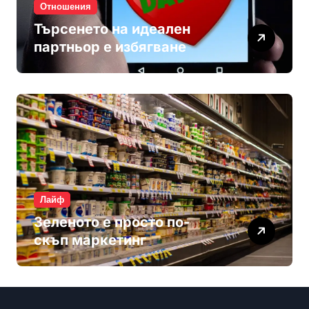
Отношения
Търсенето на идеален
партньор е избягване
Лайф
Зеленото е просто по-
скъп маркетинг