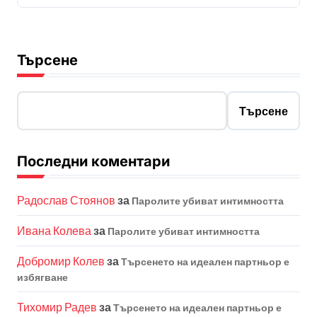
Търсене
Търсене
Последни коментари
Радослав Стоянов
за
Паролите убиват интимността
Ивана Колева
за
Паролите убиват интимността
Добромир Колев
за
Търсенето на идеален партньор е
избягване
Тихомир Радев
за
Търсенето на идеален партньор е