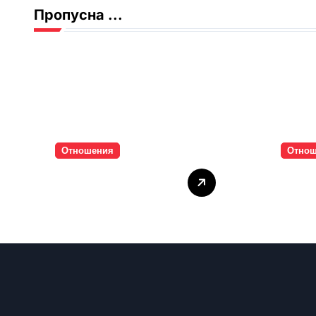
Пропусна ...
Отношения
Отно
Тишината струва
Паро
скъпо
инти