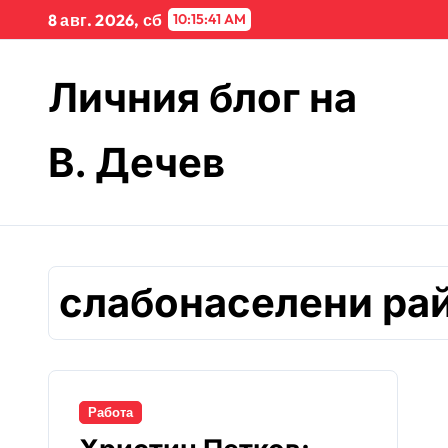
Skip
8 авг. 2026, сб
10:15:41 AM
to
content
Личния блог на
В. Дечев
слабонаселени ра
Работа