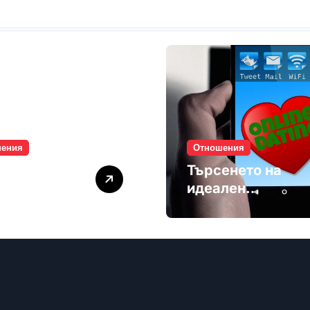
шения
Отношения
лите убиват
Търсенето на
мността
идеален
партньор е
избягване