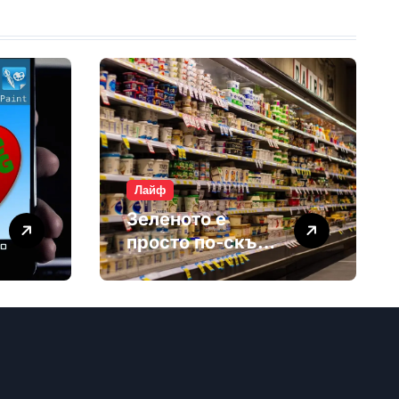
Лайф
Зеленото е
просто по-скъп
маркетинг