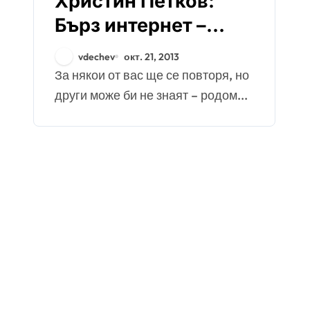
Христин Петков:
Бърз интернет –
вече и на село
vdechev
окт. 21, 2013
За някои от вас ще се повторя, но
други може би не знаят – родом...