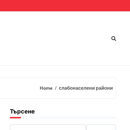
Home
слабонаселени райони
Търсене