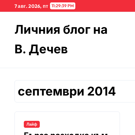
Skip
7 авг. 2026, пт
11:29:39 PM
to
content
Личния блог на
В. Дечев
септември 2014
Лайф