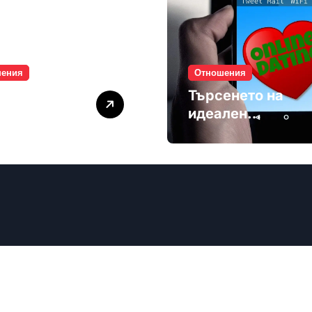
шения
Отношения
лите убиват
Търсенето на
мността
идеален
партньор е
избягване
ечев