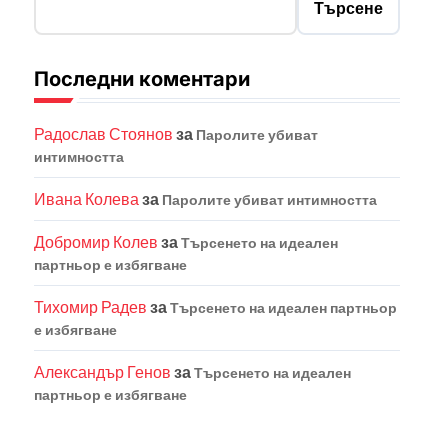
Търсене
Последни коментари
Радослав Стоянов
за
Паролите убиват
интимността
Ивана Колева
за
Паролите убиват интимността
Добромир Колев
за
Търсенето на идеален
партньор е избягване
Тихомир Радев
за
Търсенето на идеален партньор
е избягване
Александър Генов
за
Търсенето на идеален
партньор е избягване