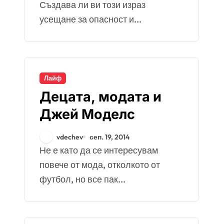
Създава ли ви този израз
усещане за опасност и...
Лайф
Децата, модата и
Джей Моделс
vdechev
сеп. 19, 2014
Не е като да се интересувам
повече от мода, отколкото от
футбол, но все пак...