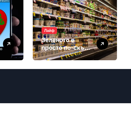
Лайф
Зеленото е
просто по-скъп
маркетинг