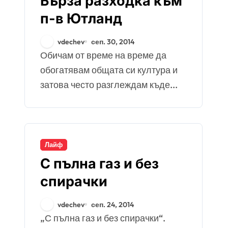
Бърза разходка към
п-в Ютланд
vdechev
сеп. 30, 2014
Обичам от време на време да
обогатявам общата си култура и
затова често разглеждам къде...
Лайф
С пълна газ и без
спирачки
vdechev
сеп. 24, 2014
„С пълна газ и без спирачки“.