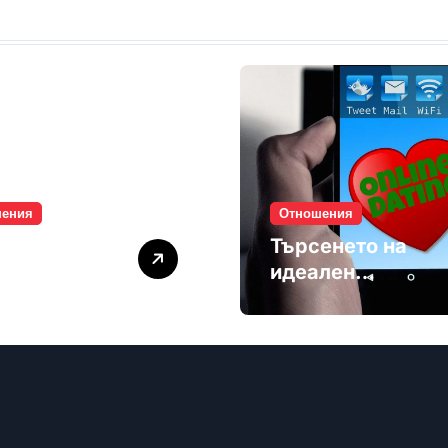
шения
Отношения
лите убиват
Търсенето на
мността
идеален
партньор е
избягване