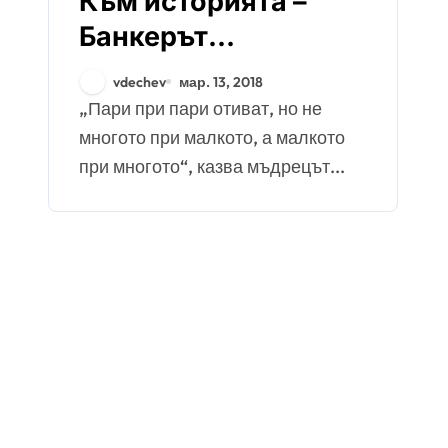
Към историята –
Банкерът
държавник Атанас
vdechev
мар. 13, 2018
Буров част първа
„Пари при пари отиват, но не
многото при малкото, а малкото
при многото“, казва мъдрецът...