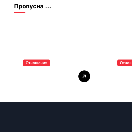
Пропусна ...
Отношения
Отно
Тишината струва
Паро
скъпо
инти