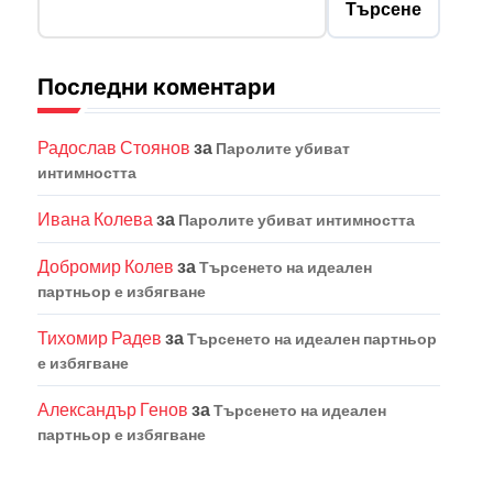
Търсене
Последни коментари
Радослав Стоянов
за
Паролите убиват
интимността
Ивана Колева
за
Паролите убиват интимността
Добромир Колев
за
Търсенето на идеален
партньор е избягване
Тихомир Радев
за
Търсенето на идеален партньор
е избягване
Александър Генов
за
Търсенето на идеален
партньор е избягване