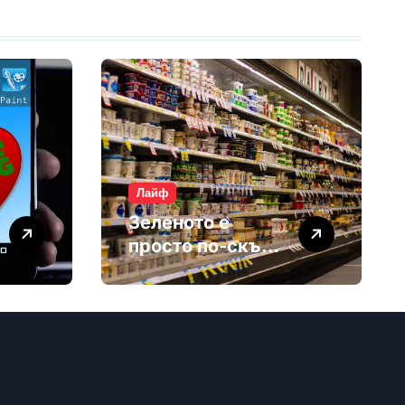
Лайф
Зеленото е
просто по-скъп
маркетинг