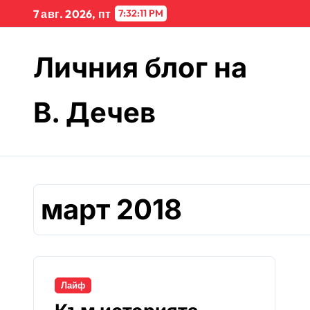
Skip
7 авг. 2026, пт
7:32:11 PM
to
content
Личния блог на
В. Дечев
март 2018
Лайф