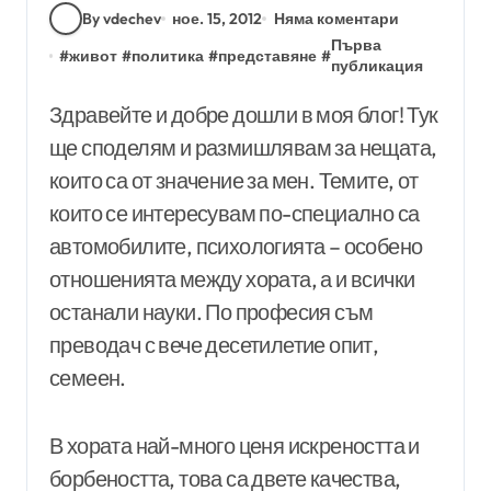
By vdechev
ное. 15, 2012
Няма коментари
Първа
#
живот
#
политика
#
представяне
#
публикация
Здравейте и добре дошли в моя блог! Тук
ще споделям и размишлявам за нещата,
които са от значение за мен. Темите, от
които се интересувам по-специално са
автомобилите, психологията – особено
отношенията между хората, а и всички
останали науки. По професия съм
преводач с вече десетилетие опит,
семеен.
В хората най-много ценя искреността и
борбеността, това са двете качества,