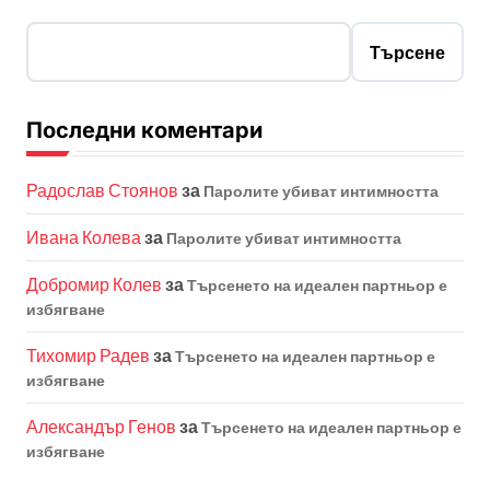
Търсене
Последни коментари
Радослав Стоянов
за
Паролите убиват интимността
Ивана Колева
за
Паролите убиват интимността
Добромир Колев
за
Търсенето на идеален партньор е
избягване
Тихомир Радев
за
Търсенето на идеален партньор е
избягване
Александър Генов
за
Търсенето на идеален партньор е
избягване