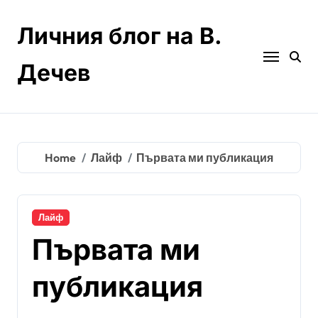
Skip
to
Личния блог на В.
content
Дечев
Home
Лайф
Първата ми публикация
Лайф
Първата ми
публикация