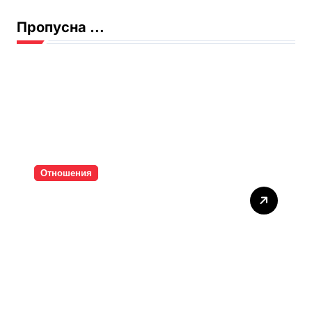
Пропусна ...
Отношения
Тишината струва скъпо