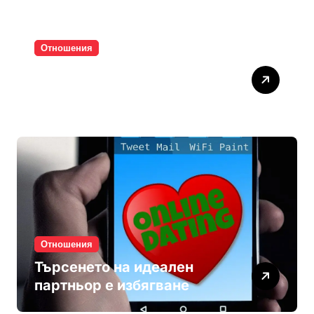
Отношения
Паролите убиват
интимността
Отношения
Търсенето на идеален
партньор е избягване