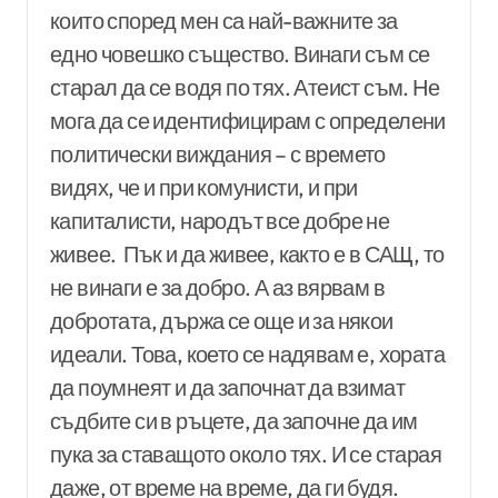
които според мен са най-важните за
едно човешко същество. Винаги съм се
старал да се водя по тях. Атеист съм. Не
мога да се идентифицирам с определени
политически виждания – с времето
видях, че и при комунисти, и при
капиталисти, народът все добре не
живее. Пък и да живее, както е в САЩ, то
не винаги е за добро. А аз вярвам в
добротата, държа се още и за някои
идеали. Това, което се надявам е, хората
да поумнеят и да започнат да взимат
съдбите си в ръцете, да започне да им
пука за ставащото около тях. И се старая
даже, от време на време, да ги будя.