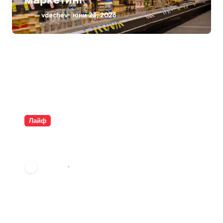
vdechev
юни 23, 2026
Лайф
Плащаме за въздух и
опаковки
vdechev
юни 9, 2026