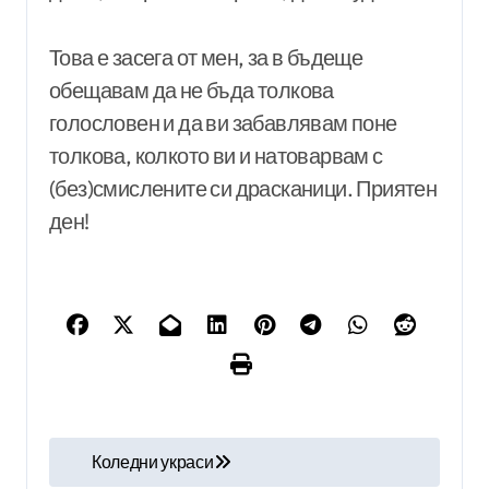
Това е засега от мен, за в бъдеще
обещавам да не бъда толкова
голословен и да ви забавлявам поне
толкова, колкото ви и натоварвам с
(без)смислените си драсканици. Приятен
ден!
Н
Коледни украси