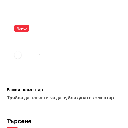
Лайф
Разкрита ли е самоличността
на Банкси?
vdechev
мар. 23, 2026
Вашият коментар
Трябва да
влезете
, за да публикувате коментар.
Търсене