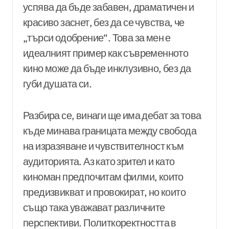
успява да бъде забавен, драматичен и
красиво заснет, без да се чувства, че
„търси одобрение“. Това за мен е
идеалният пример как съвременното
кино може да бъде инклузивно, без да
губи душата си.
Разбира се, винаги ще има дебат за това
къде минава границата между свобода
на изразяване и чувствителност към
аудиторията. Аз като зрител и като
киноман предпочитам филми, които
предизвикват и провокират, но които
също така уважават различните
перспективи. Политкоректността в