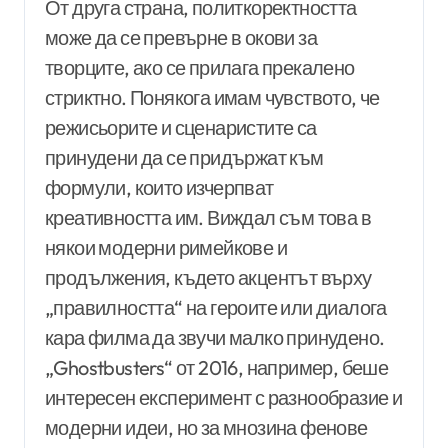
От друга страна, политкоректността
може да се превърне в окови за
творците, ако се прилага прекалено
стриктно. Понякога имам чувството, че
режисьорите и сценаристите са
принудени да се придържат към
формули, които изчерпват
креативността им. Виждал съм това в
някои модерни римейкове и
продължения, където акцентът върху
„правилността“ на героите или диалога
кара филма да звучи малко принудено.
„Ghostbusters“ от 2016, например, беше
интересен експеримент с разнообразие и
модерни идеи, но за мнозина фенове