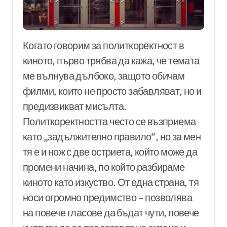
Когато говорим за политкоректност в
киното, първо трябва да кажа, че темата
ме вълнува дълбоко, защото обичам
филми, които не просто забавляват, но и
предизвикват мисълта.
Политкоректността често се възприема
като „задължително правило“, но за мен
тя е и нож с две остриета, който може да
промени начина, по който разбираме
киното като изкуство. От една страна, тя
носи огромно предимство – позволява
на повече гласове да бъдат чути, повече