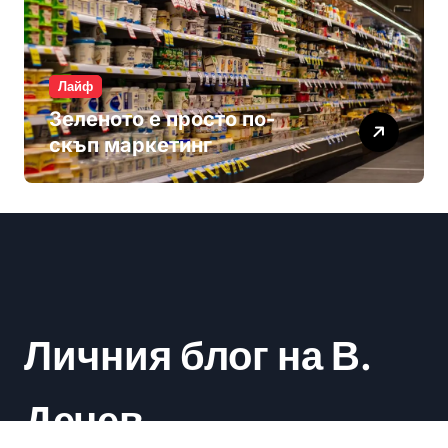
Лайф
Зеленото е просто по-
скъп маркетинг
Личния блог на В.
Дечев