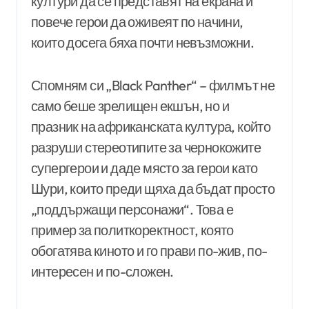
култури да се представят на екрана и
повече герои да оживеят по начини,
които досега бяха почти невъзможни.
Спомням си „Black Panther“ – филмът не
само беше зрелищен екшън, но и
празник на африканската култура, който
разруши стереотипите за чернокожите
супергерои и даде място за герои като
Шури, които преди щяха да бъдат просто
„поддържащи персонажи“. Това е
пример за политкоректност, която
обогатява киното и го прави по-жив, по-
интересен и по-сложен.