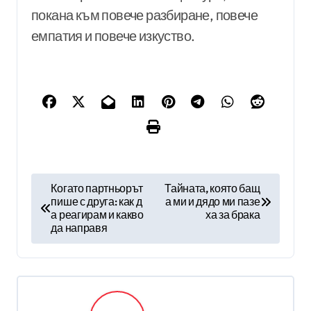
покана към повече разбиране, повече
емпатия и повече изкуство.
Н
Когато партньорът
Тайната, която бащ
пише с друга: как д
а ми и дядо ми пазе
а
а реагирам и какво
ха за брака
в
да направя
и
г
а