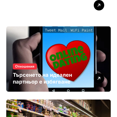
Паролите убиват
интимността
Отношения
Търсенето на идеален
партньор е избягване