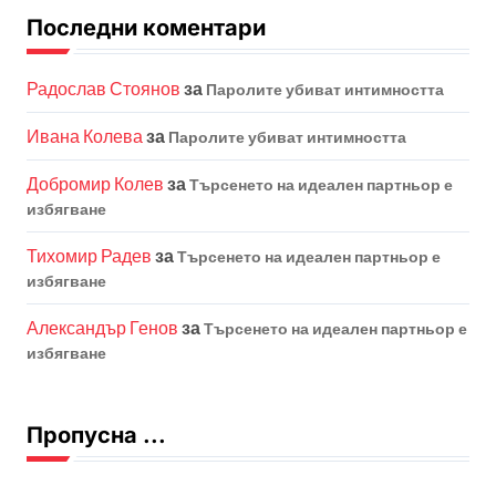
Последни коментари
Радослав Стоянов
за
Паролите убиват интимността
Ивана Колева
за
Паролите убиват интимността
Добромир Колев
за
Търсенето на идеален партньор е
избягване
Тихомир Радев
за
Търсенето на идеален партньор е
избягване
Александър Генов
за
Търсенето на идеален партньор е
избягване
Пропусна ...