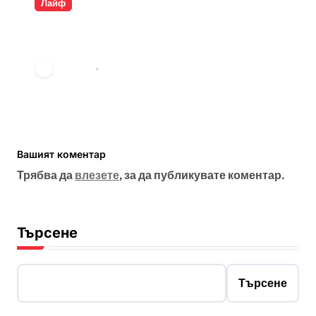
Лайф
Разкрита ли е самоличността
на Банкси?
vdechev
мар. 23, 2026
Вашият коментар
Трябва да
влезете
, за да публикувате коментар.
Търсене
Търсене