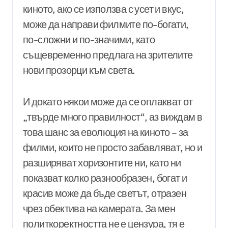
киното, ако се използва с усет и вкус,
може да направи филмите по-богати,
по-сложни и по-значими, като
същевременно предлага на зрителите
нови прозорци към света.
И докато някои може да се оплакват от
„твърде много правилност“, аз виждам в
това шанс за еволюция на киното – за
филми, които не просто забавляват, но и
разширяват хоризонтите ни, като ни
показват колко разнообразен, богат и
красив може да бъде светът, отразен
чрез обектива на камерата. За мен
политкоректността не е цензура, тя е