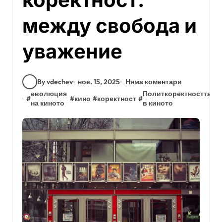
между свобода и
уважение
By vdechev
ное. 15, 2025
Няма коментари
еволюция
Политкоректността
#
#
кино
#
коректност
#
#
на киното
в киното