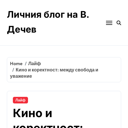
Skip
to
Личния блог на В.
content
Дечев
Home
Лайф
Кино и коректност: между свобода и
уважение
Лайф
Кино и
коректност: