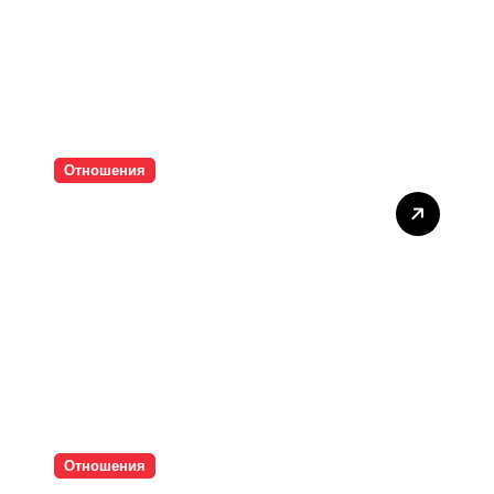
Отношения
Тишината струва скъпо
Отношения