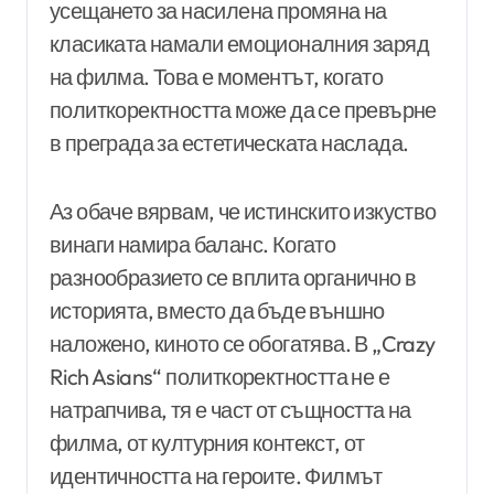
усещането за насилена промяна на
класиката намали емоционалния заряд
на филма. Това е моментът, когато
политкоректността може да се превърне
в преграда за естетическата наслада.
Аз обаче вярвам, че истинскито изкуство
винаги намира баланс. Когато
разнообразието се вплита органично в
историята, вместо да бъде външно
наложено, киното се обогатява. В „Crazy
Rich Asians“ политкоректността не е
натрапчива, тя е част от същността на
филма, от културния контекст, от
идентичността на героите. Филмът