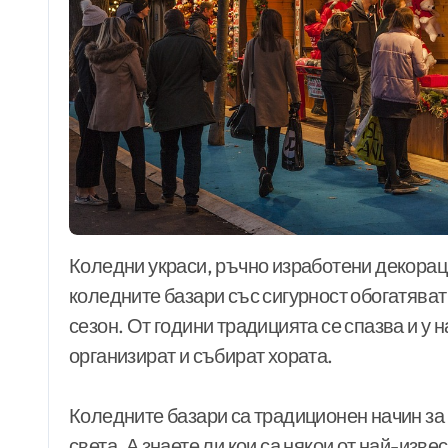
Коледни украси, ръчно изработени декорации, светлини, греяно вино и настроение –
коледните базари със сигурност обогатяват
сезон. От години традицията се спазва и у н
организират и събират хората.
Коледните базари са традиционен начин за 
света. А знаете ли кои са някои от най-изв