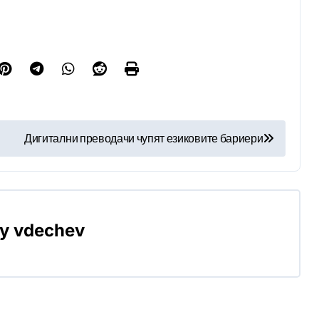
Дигитални преводачи чупят езиковите бариери
By
vdechev