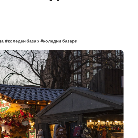
да
#
коледен базар
#
коледни базари