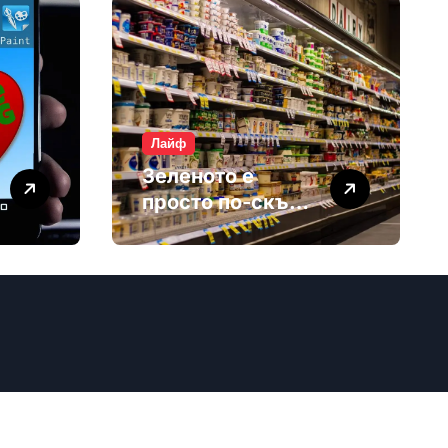
Лайф
Зеленото е
просто по-скъп
маркетинг