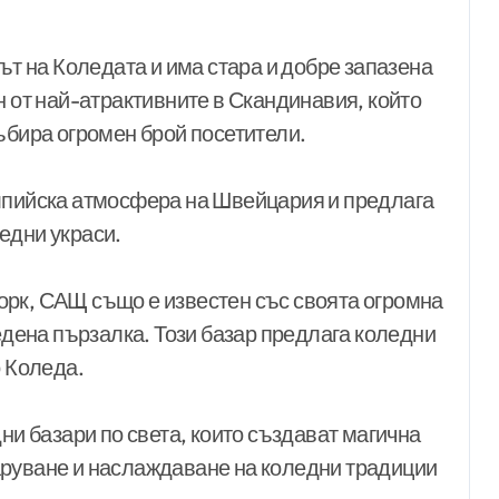
ът на Коледата и има стара и добре запазена
н от най-атрактивните в Скандинавия, който
ъбира огромен брой посетители.
алпийска атмосфера на Швейцария и предлага
едни украси.
рк, САЩ също е известен със своята огромна
ледена пързалка. Този базар предлага коледни
о Коледа.
ни базари по света, които създават магична
аруване и наслаждаване на коледни традиции