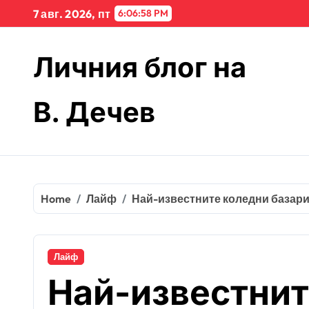
Skip
7 авг. 2026, пт
6:06:59 PM
to
content
Личния блог на
В. Дечев
Home
Лайф
Най-известните коледни базар
Лайф
Най-известнит