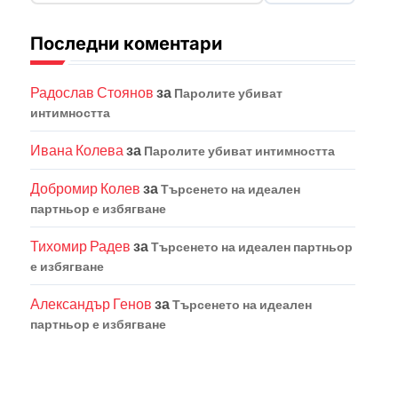
Последни коментари
Радослав Стоянов
за
Паролите убиват
интимността
Ивана Колева
за
Паролите убиват интимността
Добромир Колев
за
Търсенето на идеален
партньор е избягване
Тихомир Радев
за
Търсенето на идеален партньор
е избягване
Александър Генов
за
Търсенето на идеален
партньор е избягване