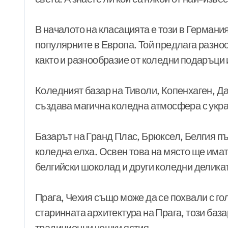
В началото на класацията е този в Германия
популярните в Европа. Той предлага разноо
както и разнообразие от коледни подаръци 
Коледният базар на Тиволи, Копенхаген, Да
създава магична коледна атмосфера с укра
Базарът на Гранд Плас, Брюксел, Белгия пъ
коледна елха. Освен това на място ще имат
белгийски шоколад и други коледни делика
Прага, Чехия също може да се похвали с го
старинната архитектура на Прага, този баз
традиционни чешки ястия.