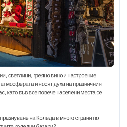
 атмосферата и носят духа на празничния
ас, като във все повече населени места се
празнуване на Коледа в много страни по
естните коледни базари?