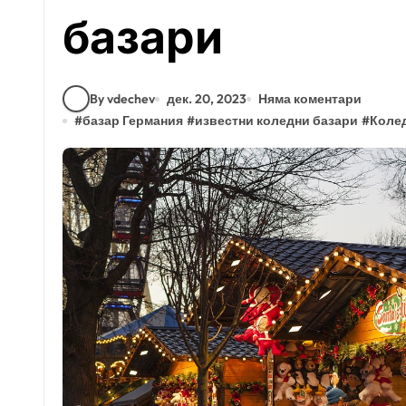
базари
By vdechev
дек. 20, 2023
Няма коментари
#
базар Германия
#
известни коледни базари
#
Коле