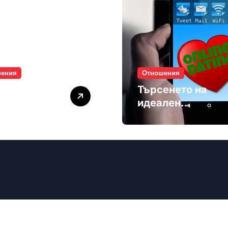
шения
Отношения
лите убиват
Търсенето на
мността
идеален
партньор е
избягване
ечев