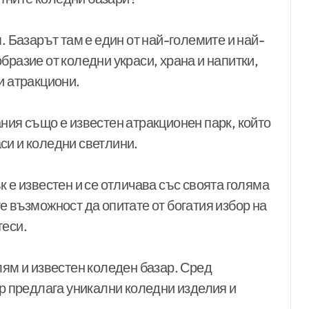
. Базарът там е един от най-големите и най-
бразие от коледни украси, храна и напитки,
и атракциони.
ния също е известен атракционен парк, който
си и коледни светлини.
к е известен и се отличава със своята голяма
е възможност да опитате от богатия избор на
теси.
лям и известен коледен базар. Сред
ар предлага уникални коледни изделия и