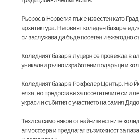
Рьорос в Норвегия пък е известен като Град
архитектура. Неговият коледен базар е еди
си заслужава да бъде посетен и ежегодно с
Коледният базар в Луцерн се провежда в 
уникални ръчно изработени подаръци и кол
Коледният базар в Рокфелер Център, Ню Йо
елха, но предоставя за посетителите си и 
украси и събития с участието на самия Дяд
Тези са само някои от най-известните колед
атмосфера и предлагат възможност за паз