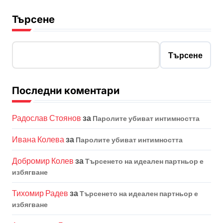
Търсене
Търсене
Последни коментари
Радослав Стоянов
за
Паролите убиват интимността
Ивана Колева
за
Паролите убиват интимността
Добромир Колев
за
Търсенето на идеален партньор е
избягване
Тихомир Радев
за
Търсенето на идеален партньор е
избягване