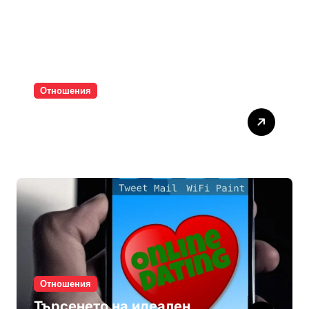
Отношения
Паролите убиват
интимността
Отношения
Търсенето на идеален