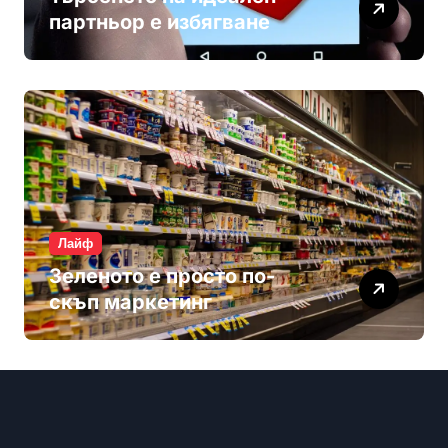
партньор е избягване
Лайф
Зеленото е просто по-
скъп маркетинг