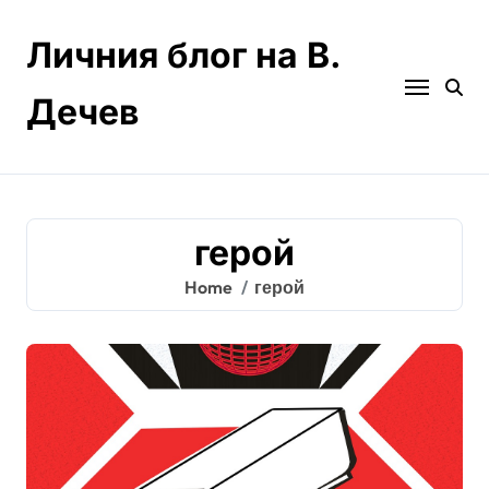
Skip
to
Личния блог на В.
content
Дечев
герой
Home
герой