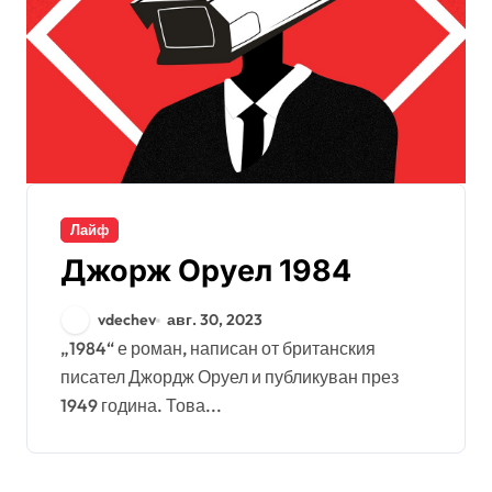
Лайф
Джорж Оруел 1984
vdechev
авг. 30, 2023
„1984“ е роман, написан от британския
писател Джордж Оруел и публикуван през
1949 година. Това...