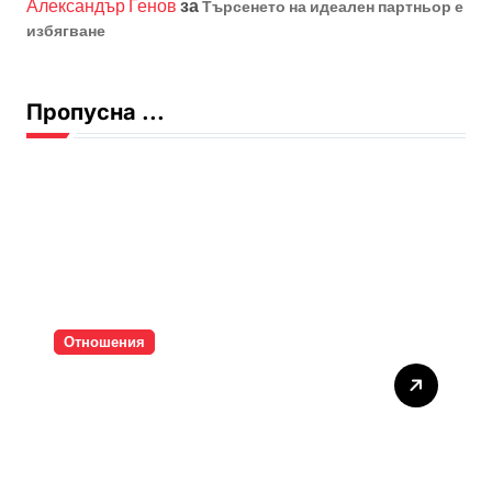
Александър Генов
за
Търсенето на идеален партньор е
избягване
Пропусна ...
Отношения
Тишината струва скъпо