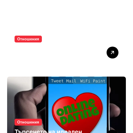
Отношения
Паролите убиват
интимността
Отношения
Търсенето на идеален