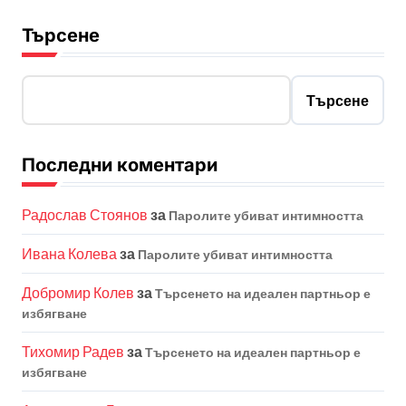
Търсене
Търсене
Последни коментари
Радослав Стоянов
за
Паролите убиват интимността
Ивана Колева
за
Паролите убиват интимността
Добромир Колев
за
Търсенето на идеален партньор е
избягване
Тихомир Радев
за
Търсенето на идеален партньор е
избягване