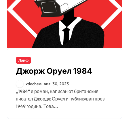
Лайф
Джорж Оруел 1984
vdechev
авг. 30, 2023
„1984“ е роман, написан от британския
писател Джордж Оруел и публикуван през
1949 година. Това...