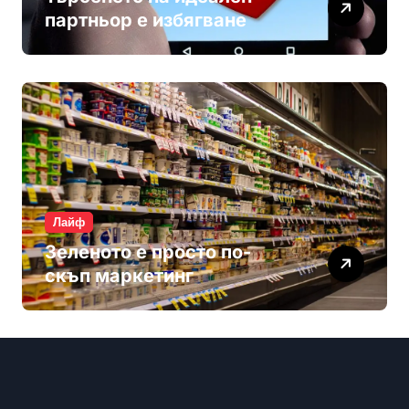
партньор е избягване
Лайф
Зеленото е просто по-
скъп маркетинг