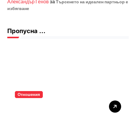
Александър Генов
за
Търсенето на идеален партньор е
избягване
Пропусна ...
Отношения
Тишината струва скъпо