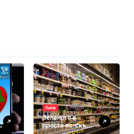
Лайф
Зеленото е
просто по-скъп
маркетинг