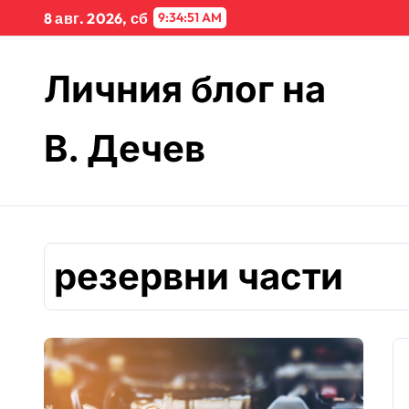
Skip
8 авг. 2026, сб
9:34:51 AM
to
content
Личния блог на
В. Дечев
резервни части