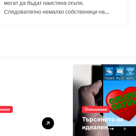
могат да бъдат наистина скъпи.
Следователно немалко собственици на...
шения
Отношения
лите убиват
Търсенето на
мността
идеален
партньор е