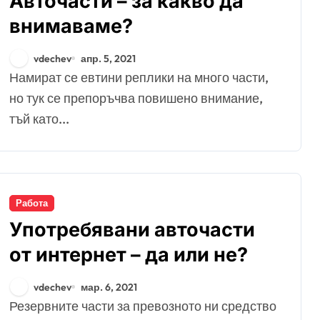
Авточасти – за какво да
внимаваме?
vdechev
апр. 5, 2021
Намират се евтини реплики на много части,
но тук се препоръчва повишено внимание,
тъй като...
Работа
Употребявани авточасти
от интернет – да или не?
vdechev
мар. 6, 2021
Резервните части за превозното ни средство