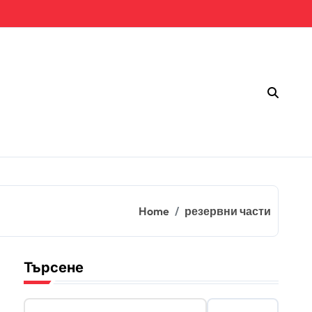
Home
резервни части
Търсене