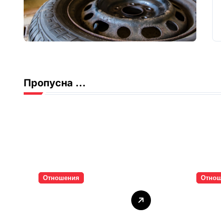
Пропусна ...
Отношения
Отно
Тишината струва
Паро
скъпо
инти