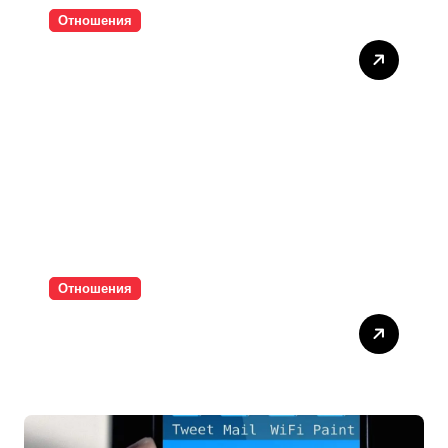
Отношения
Тишината струва скъпо
Отношения
Паролите убиват
интимността