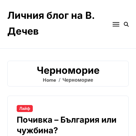
Skip
to
Личния блог на В.
content
Дечев
Черноморие
Home
Черноморие
Лайф
Почивка – България или
чужбина?