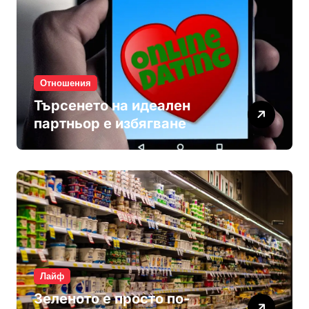
Отношения
Търсенето на идеален
партньор е избягване
Лайф
Зеленото е просто по-