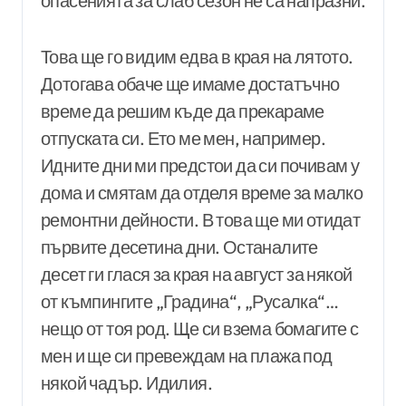
опасенията за слаб сезон не са напразни.
Това ще го видим едва в края на лятото.
Дотогава обаче ще имаме достатъчно
време да решим къде да прекараме
отпуската си. Ето ме мен, например.
Идните дни ми предстои да си почивам у
дома и смятам да отделя време за малко
ремонтни дейности. В това ще ми отидат
първите десетина дни. Останалите
десет ги глася за края на август за някой
от къмпингите „Градина“, „Русалка“…
нещо от тоя род. Ще си взема бомагите с
мен и ще си превеждам на плажа под
някой чадър. Идилия.