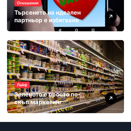
Отношения
Търсенето на идеален
партньор е избягване
Лайф
Зеленото е просто по-
скъп маркетинг