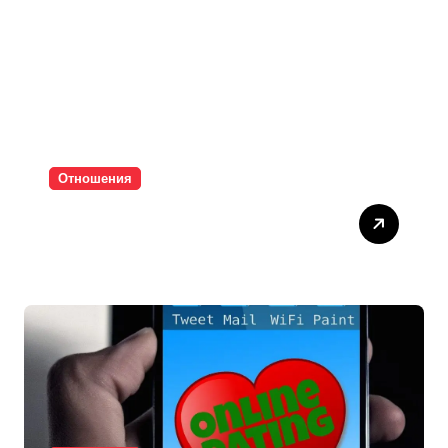
Отношения
Паролите убиват
интимността