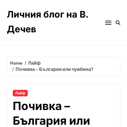
Skip
to
Личния блог на В.
content
Дечев
Home
Лайф
Почивка – България или чужбина?
Лайф
Почивка –
България или