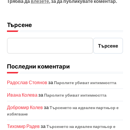
Трябва да
влезете
, за да публикувате коментар.
Търсене
Търсене
Последни коментари
Радослав Стоянов
за
Паролите убиват интимността
Ивана Колева
за
Паролите убиват интимността
Добромир Колев
за
Търсенето на идеален партньор е
избягване
Тихомир Радев
за
Търсенето на идеален партньор е