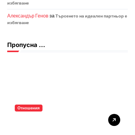
избягване
Александър Генов
за
Търсенето на идеален партньор е
избягване
Пропусна ...
Отношения
Тишината струва скъпо