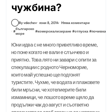
чужбина?
By vdechev
юни 8, 2014
Няма коментари
българско
с
#
#
комерсиализиране
#
отпуска
#
почивка
#
море
с
Юни идва с не много приветливо време,
но поне когато не вали е слънчево и
приятно. Това лято ни завари с опити за
спекулации с родното Черноморие,
които май успешно ще подгонят
туристите. Чухме, че водата и плажовете
били мръсни, че хотелиерите били
измамници, че лошото време щяло да
продължи чак до август и съответно