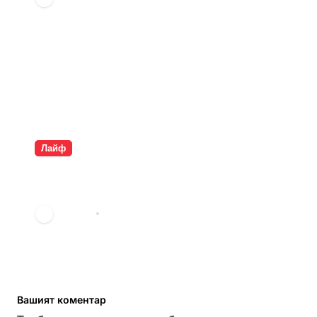
Лайф
Разкрита ли е самоличността
на Банкси?
vdechev
мар. 23, 2026
Вашият коментар