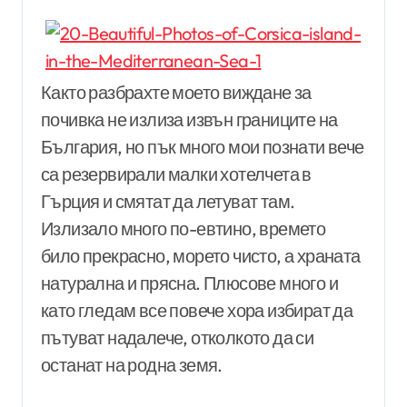
Както разбрахте моето виждане за
почивка не излиза извън границите на
България, но пък много мои познати вече
са резервирали малки хотелчета в
Гърция и смятат да летуват там.
Излизало много по-евтино, времето
било прекрасно, морето чисто, а храната
натурална и прясна. Плюсове много и
като гледам все повече хора избират да
пътуват надалече, отколкото да си
останат на родна земя.