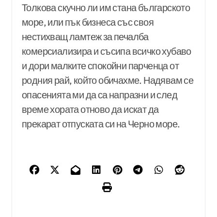
Толкова скучно ли им стана българското
море, или пък бизнеса със своя
нестихващ ламтеж за печалба
комерсиализира и съсипа всичко хубаво
и дори малките спокойни парченца от
родния рай, който обичахме. Надявам се
опасенията ми да са напразни и след
време хората отново да искат да
прекарат отпуската си на Черно море.