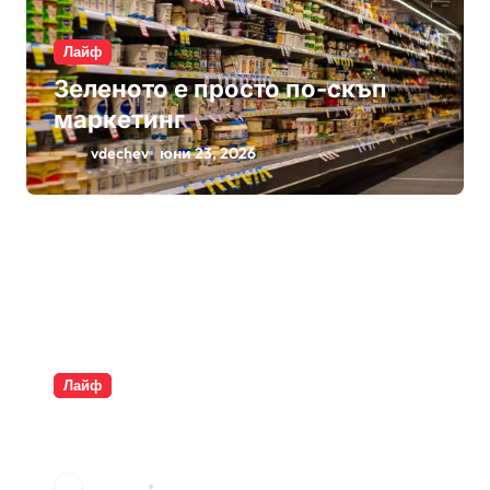
Лайф
Зеленото е просто по-скъп
маркетинг
vdechev
юни 23, 2026
Лайф
Плащаме за въздух и
опаковки
vdechev
юни 9, 2026