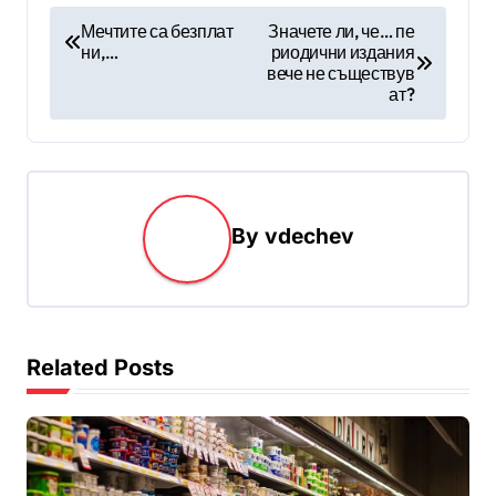
Н
Мечтите са безплат
Значете ли, че… пе
ни,…
риодични издания
а
вече не съществув
в
ат?
и
г
а
By
vdechev
ц
и
я
Related Posts