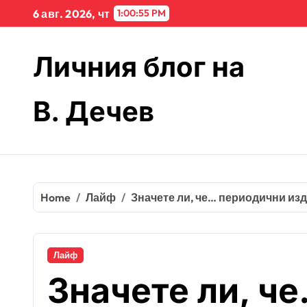
Skip
6 авг. 2026, чт
1:00:55 PM
to
content
Личния блог на
В. Дечев
Home
Лайф
Значете ли, че… периодични из
Лайф
Значете ли, ч