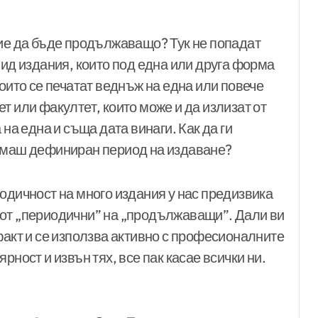
ние да бъде продължаващо? Тук не попадат
вид издания, които под една или друга форма
които се печатат веднъж на една или повече
т или факултет, които може и да излизат от
 на една и съща дата винаги. Как да ги
нямаш дефиниран период на издаване?
одичност на много издания у нас предизвика
 от „периодични” на „продължаващи”. Дали ви
факт и се използва активно с професионалните
рност и извън тях, все пак касае всички ни.