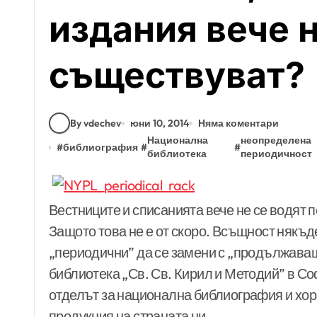
издания вече 
съществуват?
By vdechev
юни 10, 2014
Няма коментари
Национална
неопределена
#
библиография
#
#
библиотека
периодичност
Вестниците и списанията вече не се водят 
Защото това не е от скоро. Всъщност някъ
„периодични” да се замени с „продължаващ
библиотека „Св. Св. Кирил и Методий” в С
отделът за национална библиография и хора
продукция на страната ни.