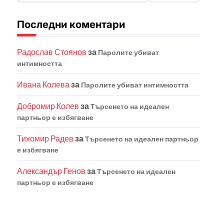
Последни коментари
Радослав Стоянов
за
Паролите убиват
интимността
Ивана Колева
за
Паролите убиват интимността
Добромир Колев
за
Търсенето на идеален
партньор е избягване
Тихомир Радев
за
Търсенето на идеален партньор
е избягване
Александър Генов
за
Търсенето на идеален
партньор е избягване