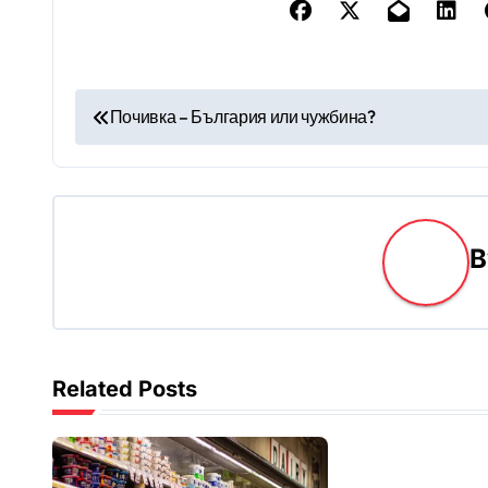
Н
Почивка – България или чужбина?
а
в
и
г
а
ц
Related Posts
и
я