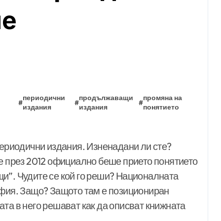
не
периодични
продължаващи
промяна на
#
#
#
издания
издания
понятието
периодични издания. Изненадани ли сте?
де през 2012 официално беше прието понятието
и”. Чудите се кой го реши? Националната
офия. Защо? Защото там е позициониран
та в него решават как да описват книжната