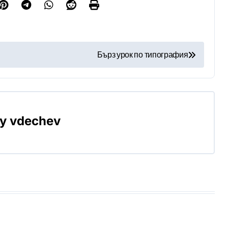
Бърз урок по типография
By
vdechev