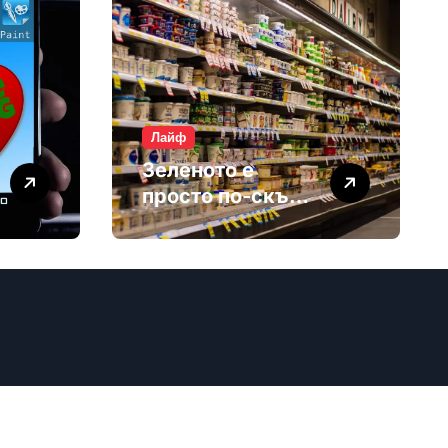
Лайф
Зеленото е
просто по-скъп
маркетинг