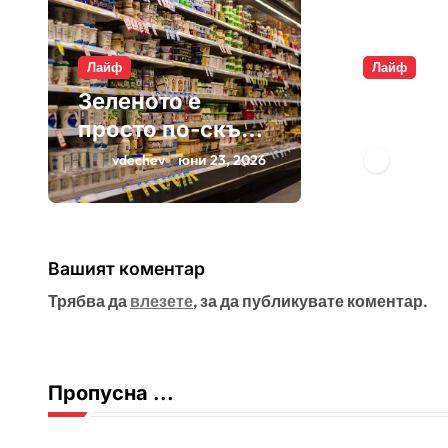
Лайф
Лайф
Зеленото е
Плащам
просто по-скъп
въздух
маркетинг
опаков
vdechev
юни 23, 2026
vdeche
Вашият коментар
Трябва да
влезете
, за да публикувате коментар.
Пропусна ...