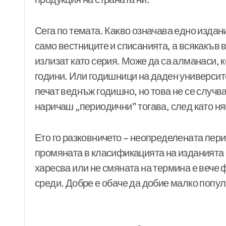
Сега по темата. Какво означава едно изда
само вестниците и списанията, а всякакъв 
излизат като серия. Може да са алманаси, 
години. Или годишници на даден университе
печат веднъж годишно, но това не се случва
наричаш „периодични” тогава, след като 
Ето го разковничето – неопределената пери
промяната в класификацията на изданията
харесва или не смяната на термина е вече 
среди. Добре е обаче да добие малко популя