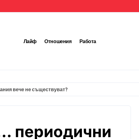
Лайф
Отношения
Работа
дания вече не съществуват?
е… периодични