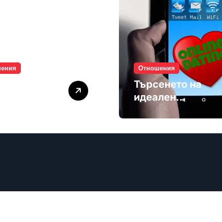
шения
Отношения
лите убиват
Търсенето на
мността
идеален
партньор е
избягване
ечев