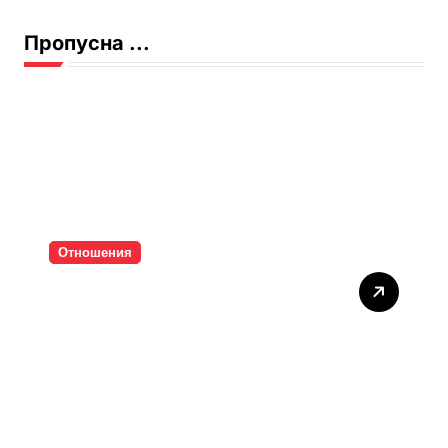
Пропусна ...
Отношения
Тишината струва скъпо