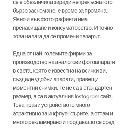
се е обезличила заради непрекъснатото
бързо заснемане, е време за промяна.
Явно и във фотографията има
пренасищане и консуматорство. И точно
това налага да се промени пазарът.
Една от най-големите фирми за
производство на аналогови фотоапарати
в света, която е известна на всички ви,
създаде удобни апарати, правещи
моментни снимки. Те не са в стандартен
размер, а са в актуалния Instagram сайз.
Това прави устройството много
атрактивно за инфлуенсърите, а оттам и
много рекламирано и продаващо се сред