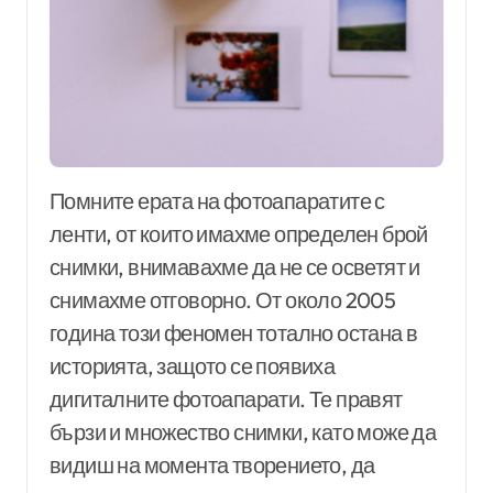
Помните ерата на фотоапаратите с
ленти, от които имахме определен брой
снимки, внимавахме да не се осветят и
снимахме отговорно. От около 2005
година този феномен тотално остана в
историята, защото се появиха
дигиталните фотоапарати. Те правят
бързи и множество снимки, като може да
видиш на момента творението, да