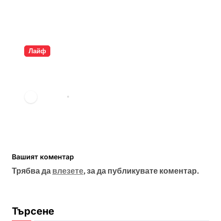
Лайф
Разкрита ли е самоличността
на Банкси?
vdechev
мар. 23, 2026
Вашият коментар
Трябва да
влезете
, за да публикувате коментар.
Търсене