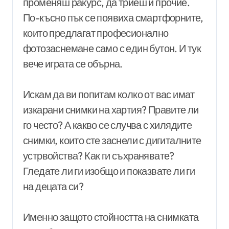
променяш ракурс, да триеш и прочие.
По-късно пък се появиха смартфорните,
които предлагат професионално
фотозаснемане само с един бутон. И тук
вече играта се обърна.
Искам да ви попитам колко от вас имат
изкарани снимки на хартия? Правите ли
го често? А какво се случва с хилядите
снимки, които сте заснели с дигиталните
устрвойства? Как ги съхранявате?
Гледате ли ги изобщо и показвате ли ги
на децата си?
Именно защото стойността на снимката