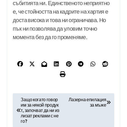
събитията ни. Единственото неприятно
е, че стойността на кадрите на хартия е
доста висока и това ни ограничава. Но
пък ни позволява да уловим точно
момента без да го променяме.
Н
Защо когато говор
Лазерна епилация
им за някой продук
за мъже
а
т, започват да ни из
в
лизат реклами с не
го?
и