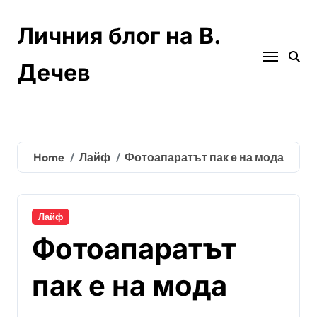
Skip
to
Личния блог на В.
content
Дечев
Home
Лайф
Фотоапаратът пак е на мода
Лайф
Фотоапаратът
пак е на мода