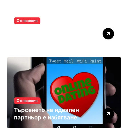
Отношения
Паролите убиват
интимността
Отношения
Търсенето на идеален
партньор е избягване