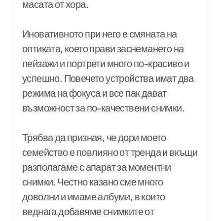
масата от хора.
Иновативното при него е смяната на
оптиката, което прави заснемането на
пейзажи и портрети много по-красиво и
успешно. Повечето устройства имат два
режима на фокуса и все пак дават
възможност за по-качествени снимки.
Трябва да призная, че дори моето
семейство е повлияно от тренда и вкъщи
разполагаме с апарат за моментни
снимки. Честно казано сме много
доволни и имаме албуми, в които
веднага добавяме снимките от