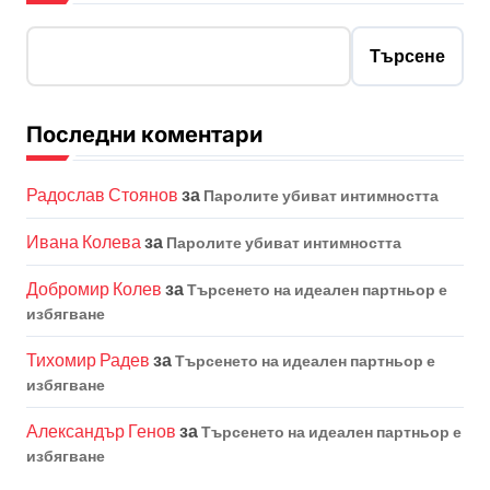
Търсене
Последни коментари
Радослав Стоянов
за
Паролите убиват интимността
Ивана Колева
за
Паролите убиват интимността
Добромир Колев
за
Търсенето на идеален партньор е
избягване
Тихомир Радев
за
Търсенето на идеален партньор е
избягване
Александър Генов
за
Търсенето на идеален партньор е
избягване