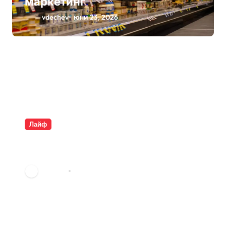
маркетинг
vdechev
юни 23, 2026
Лайф
Плащаме за въздух и
опаковки
vdechev
юни 9, 2026