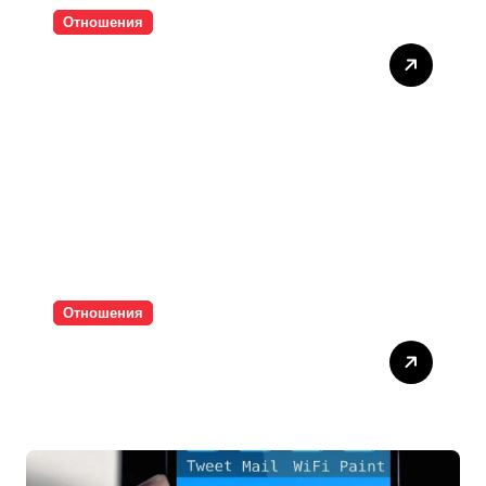
Отношения
Тишината струва скъпо
Отношения
Паролите убиват
интимността