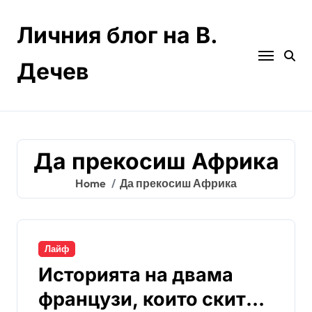
Skip
to
Личния блог на В.
content
Дечев
Да прекосиш Африка
Home
Да прекосиш Африка
Лайф
Историята на двама
французи, които скитат