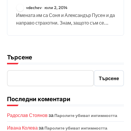
из света
vdechev
юли 2, 2014
Имената им са Соня и Александър Пусен и да
направо страхотни. Знам, защото съм се...
Търсене
Търсене
Последни коментари
Радослав Стоянов
за
Паролите убиват интимността
Ивана Колева
за
Паролите убиват интимността