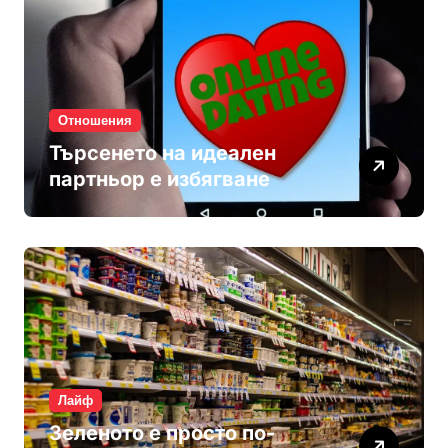
Отношения
Търсенето на идеален
партньор е избягване
Лайф
Зеленото е просто по-