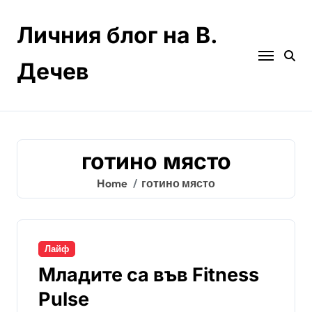
Skip
to
Личния блог на В.
content
Дечев
готино място
Home
готино място
Лайф
Младите са във Fitness
Pulse