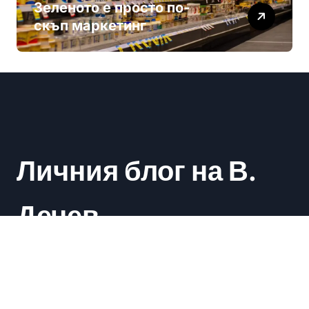
Зеленото е просто по-
скъп маркетинг
Личния блог на В.
Дечев
Васил Дечев
|
Newsxo
by
Themeansar
.