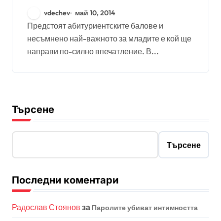
vdechev
май 10, 2014
Предстоят абитуриентските балове и
несъмнено най-важното за младите е кой ще
направи по-силно впечатление. В...
Търсене
Търсене
Последни коментари
Радослав Стоянов
за
Паролите убиват интимността