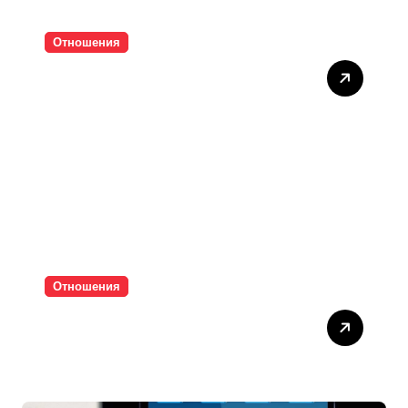
Отношения
Тишината струва скъпо
Отношения
Паролите убиват
интимността