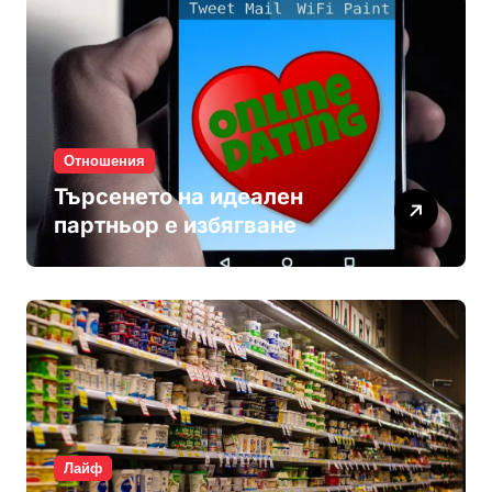
Отношения
Търсенето на идеален
партньор е избягване
Лайф