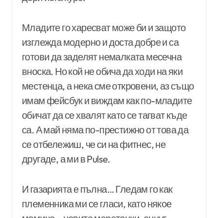
Младите го харесват може би и защото
изглежда модерно и доста добре и са
готови да заделят немалката месечна
вноска. Но кой не обича да ходи на яки
местенца, а нека сме откровени, аз също
имам фейсбук и виждам как по-младите
обичат да се хвалят като се тагват къде
са. А май няма по-престижно от това да
се отбележиш, че си на фитнес, не
другаде, а ми в Pulse.
И газарията е пълна… Гледам го как
племенника ми се гласи, като някое