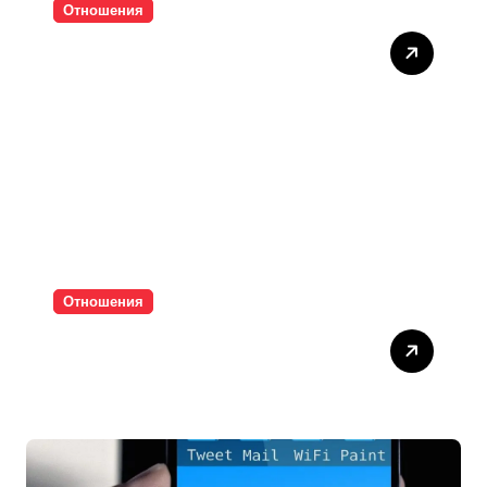
Отношения
Тишината струва скъпо
Отношения
Паролите убиват
интимността