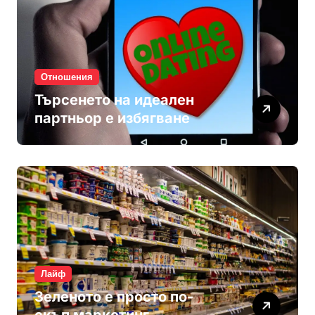
Отношения
Търсенето на идеален
партньор е избягване
Лайф
Зеленото е просто по-