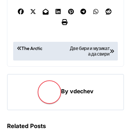
Н
The Arctic
Две бири и музикат
а да свири
а
в
и
г
By
vdechev
а
ц
и
я
Related Posts