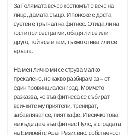
За Голямата вечер костюмът е вече на
лице, дамата също. И понеже е доста
суетен е тръгнал на фитнес. Отида ли на
гости при сестра ми, обадя ли се или
друго, той все е там, тъкмо отива или се
връща.
На мен лично ми се струва малко
прекалено, но какво разбирам аз – от
един провинциален град. Момчето
разказва, че във фитнеса се събират
всичките му приятели, тренират,
забавляват се, пият кафе. И всичко това
не къде да е във фитнес Пулс, в сградата
на Емирейтс Арат Резиденс, собственост