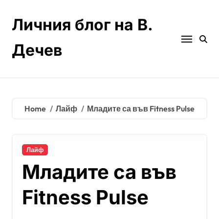
Skip
to
Личния блог на В.
content
Дечев
Home
Лайф
Младите са във Fitness Pulse
Лайф
Младите са във
Fitness Pulse