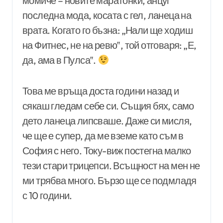
момиче – новите маратонки, анцуг
последна мода, косата с гел, ланеца на
врата. Когато го бъзна: „Нали ще ходиш
на Фитнес, не на ревю‟, той отговаря: „Е,
да, ама в Пулса‟.
Това ме връща доста години назад и
сякаш гледам себе си. Същия бях, само
дето ланеца липсваше. Даже си мисля,
че ще е супер, да ме вземе като съм в
София с него. Току-виж постегна малко
тези стари трицепси. Всъщност на мен не
ми трябва много. Бързо ще се подмладя
с 10 години.