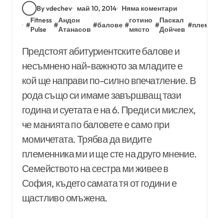
By vdechev
май 10, 2014
Няма коментари
Fitness
Андон
готино
Паскал
#
#
#
балове
#
#
#
племен
Pulse
Атанасов
място
Дойчев
Предстоят абитуриентските балове и
несъмнено най-важното за младите е
кой ще направи по-силно впечатление. В
рода също си имаме завършващ тази
година и суетата е на 6. Преди си мислех,
че манията по баловете е само при
момичетата. Трябва да видите
племенника ми и ще сте на друго мнение.
Семейството на сестра ми живее в
София, където самата тя от години е
щастливо омъжена.