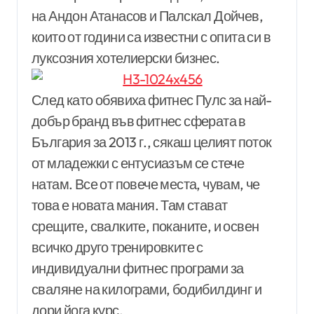
на Андон Атанасов и Палскал Дойчев,
които от години са известни с опита си в
луксозния хотелиерски бизнес.
След като обявиха фитнес Пулс за най-
добър бранд във фитнес сферата в
България за 2013 г., сякаш целият поток
от младежки с ентусиазъм се стече
натам. Все от повече места, чувам, че
това е новата мания. Там стават
срещите, свалките, поканите, и освен
всичко друго тренировките с
индивидуални фитнес програми за
сваляне на килограми, бодибилдинг и
дори йога курс.