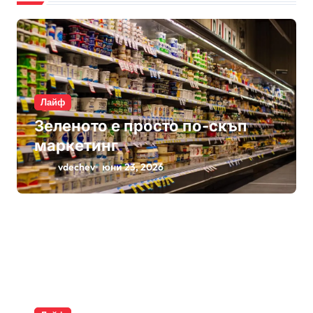
Лайф
Зеленото е просто по-скъп
маркетинг
vdechev
юни 23, 2026