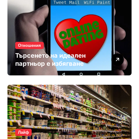
Отношения
Търсенето на идеален
партньор е избягване
Лайф