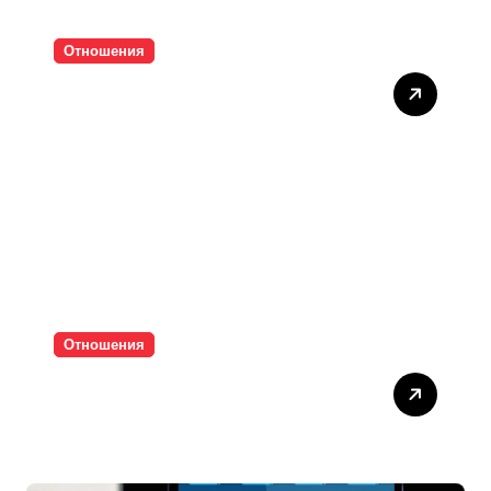
Отношения
Тишината струва скъпо
Отношения
Паролите убиват
интимността