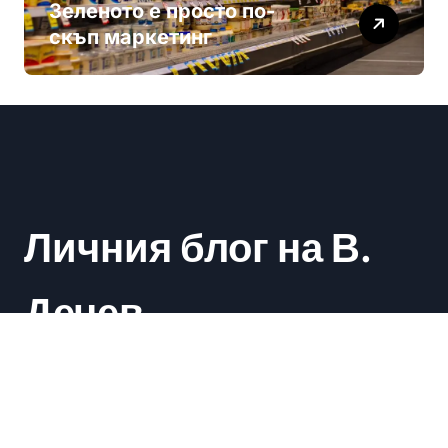
Зеленото е просто по-
скъп маркетинг
Личния блог на В.
Дечев
Васил Дечев
|
Newsxo
by
Themeansar
.