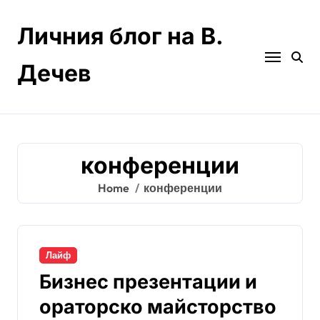
Skip
to
Личния блог на В.
content
Дечев
конференции
Home
конференции
Лайф
Бизнес презентации и
ораторско майсторство