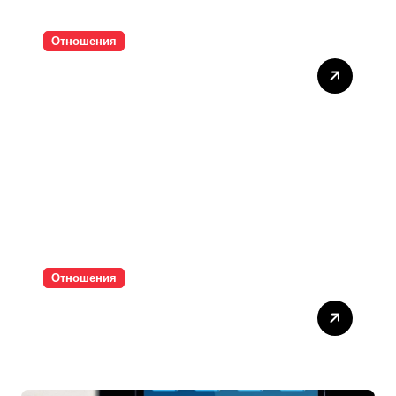
Отношения
Тишината струва скъпо
Отношения
Паролите убиват
интимността