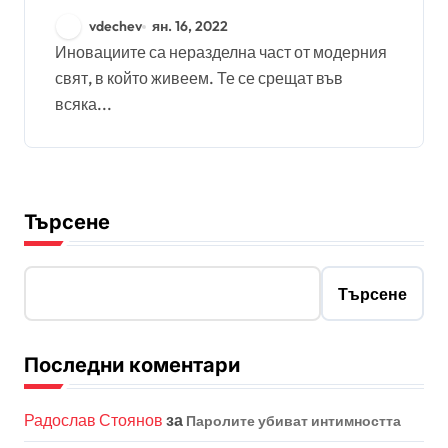
грижа за околната
vdechev
ян. 16, 2022
среда
Иновациите са неразделна част от модерния
свят, в който живеем. Те се срещат във
всяка...
Търсене
Търсене
Последни коментари
Радослав Стоянов
за
Паролите убиват интимността