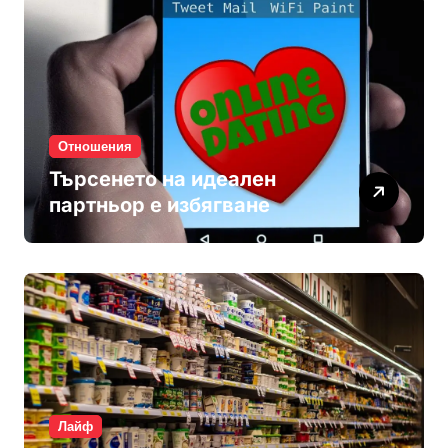
Отношения
Търсенето на идеален
партньор е избягване
Лайф