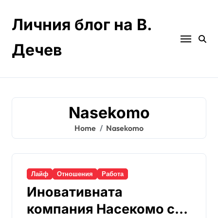
Skip
to
Личния блог на В.
content
Дечев
Nasekomo
Home
Nasekomo
Лайф
Отношения
Работа
Иновативната
компания Насекомо с