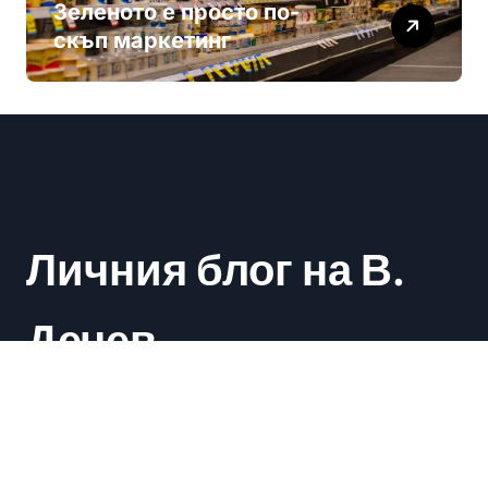
Зеленото е просто по-
скъп маркетинг
Личния блог на В.
Дечев
Васил Дечев
|
Newsxo
by
Themeansar
.