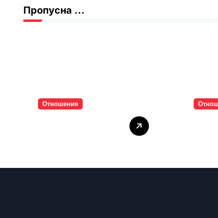
Пропусна ...
Отношения
Отно
Тишината струва
Паро
скъпо
инти