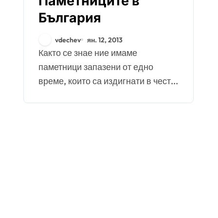
Паметниците в
България
vdechev
ян. 12, 2013
Както се знае ние имаме
паметници запазени от едно
време, които са издигнати в чест...