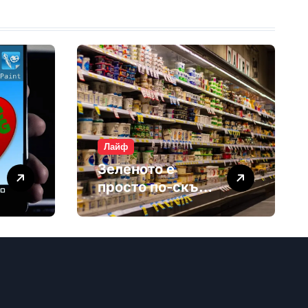
Лайф
Зеленото е
просто по-скъп
маркетинг