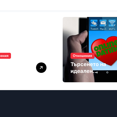
шения
Отношения
лите убиват
Търсенето на
мността
идеален
партньор е
избягване