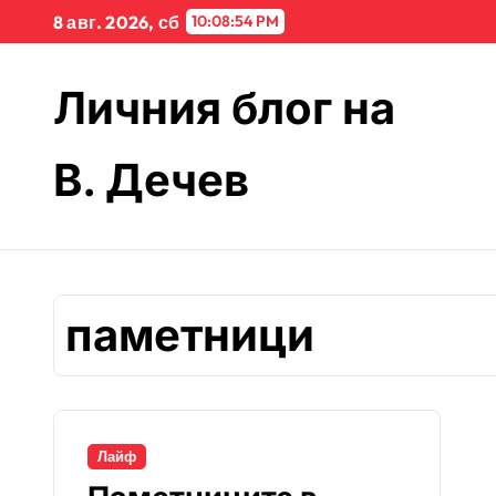
Skip
8 авг. 2026, сб
10:08:54 PM
to
content
Личния блог на
В. Дечев
паметници
Лайф