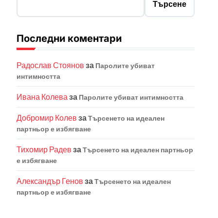
Търсене
Последни коментари
Радослав Стоянов
за
Паролите убиват
интимността
Ивана Колева
за
Паролите убиват интимността
Добромир Колев
за
Търсенето на идеален
партньор е избягване
Тихомир Радев
за
Търсенето на идеален партньор
е избягване
Александър Генов
за
Търсенето на идеален
партньор е избягване