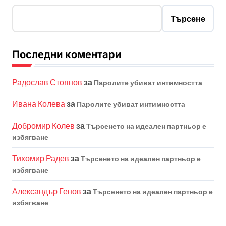
Търсене
Последни коментари
Радослав Стоянов
за
Паролите убиват интимността
Ивана Колева
за
Паролите убиват интимността
Добромир Колев
за
Търсенето на идеален партньор е
избягване
Тихомир Радев
за
Търсенето на идеален партньор е
избягване
Александър Генов
за
Търсенето на идеален партньор е
избягване