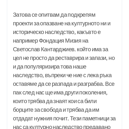
Затова се опитвам да подкрепям
проекти за опазване на културното ни и
историческо наследство, какъвто е
например Фондация Мизия на
Светослав Кантарджиев. който има за
цел не просто да реставрира и запази, но
и да популяризира това наше
наследство, въпреки че ние с лека ръка
оставяме да се разпада и разграбва. Все
пак след нас ще има други поколения,
които трябва да знаят кои са били
борците за свобода и трябва да им
отдадат нужния почит. Тези паметници за
нас са културно наследство предавано