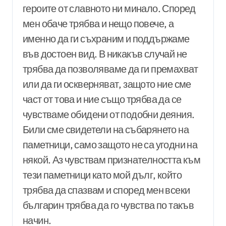
героите от славното ни минало. Според
мен обаче трябва и нещо повече, а
именно да ги съхраним и поддържаме
във достоен вид. В никакъв случай не
трябва да позволяваме да ги премахват
или да ги оскверняват, защото ние сме
част от това и ние също трябва да се
чувстваме обидени от подобни деяния.
Били сме свидетели на събарянето на
паметници, само защото не са угодни на
някой. Аз чувствам признателността към
тези паметници като мой дълг, който
трябва да спазвам и според мен всеки
българин трябва да го чувства по такъв
начин.