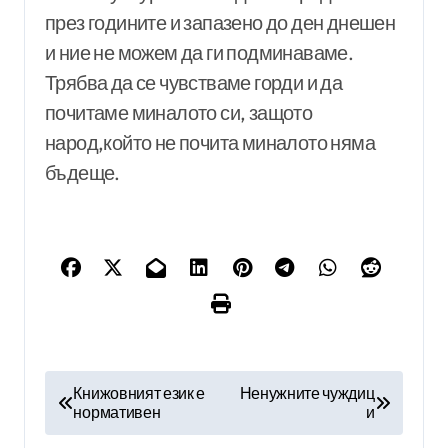
през годините и запазено до ден днешен
и ние не можем да ги подминаваме.
Трябва да се чувстваме горди и да
почитаме миналото си, защото
народ,който не почита миналото няма
бъдеще.
Н
Книжовният език е
Ненужните чуждиц
нормативен
и
а