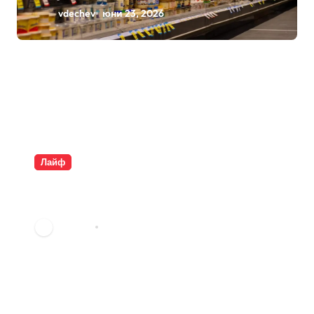
vdechev
юни 23, 2026
Лайф
Плащаме за въздух и
опаковки
vdechev
юни 9, 2026