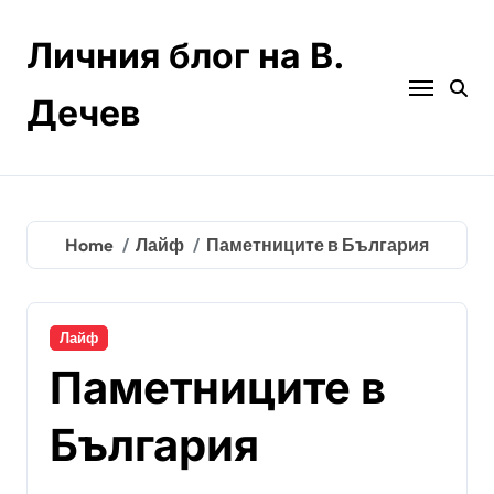
Skip
to
Личния блог на В.
content
Дечев
Home
Лайф
Паметниците в България
Лайф
Паметниците в
България