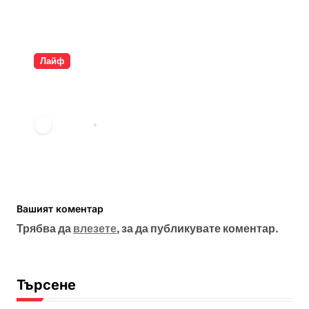
Лайф
Разкрита ли е самоличността
на Банкси?
vdechev
мар. 23, 2026
Вашият коментар
Трябва да
влезете
, за да публикувате коментар.
Търсене