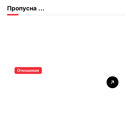
Пропусна ...
Отношения
Тишината струва скъпо