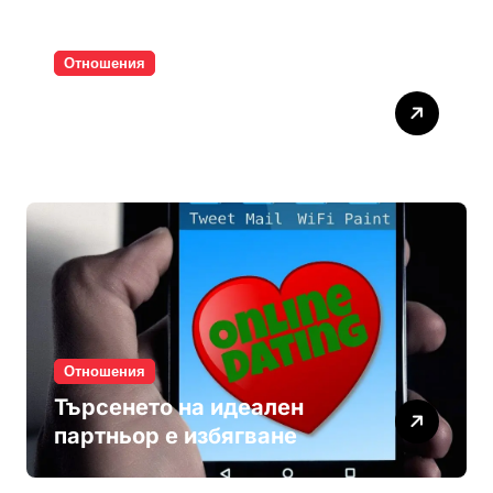
Отношения
Паролите убиват
интимността
Отношения
Търсенето на идеален
партньор е избягване