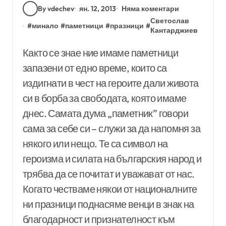
By vdechev
ян. 12, 2013
Няма коментари
Светослав
#
минало
#
паметници
#
празници
#
Кантарджиев
Както се знае ние имаме паметници
запазени от едно време, които са
издигнати в чест на героите дали живота
си в борба за свободата, която имаме
днес. Самата дума „паметник” говори
сама за себе си – служи за да напомня за
някого или нещо. Те са символ на
героизма и силата на българския народ и
трябва да се почитат и уважават от нас.
Когато честваме някои от националните
ни празници поднасяме венци в знак на
благодарност и признателност към