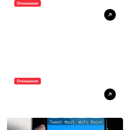
Отношения
Тишината струва скъпо
Отношения
Паролите убиват
интимността