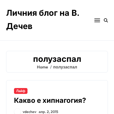
Skip
to
Личния блог на В.
content
Дечев
полузаспал
Home
полузаспал
Лайф
Какво е хипнагогия?
vdechev
апр. 2, 2015