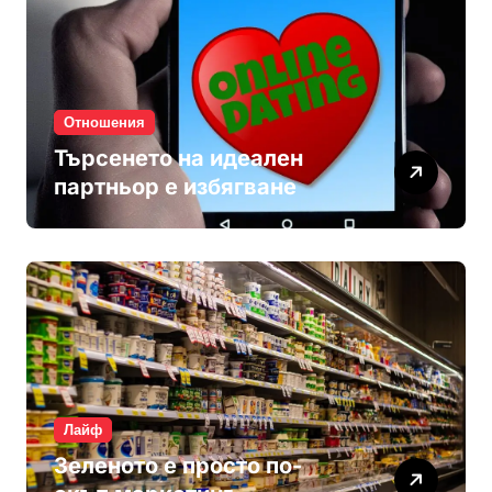
Отношения
Търсенето на идеален
партньор е избягване
Лайф
Зеленото е просто по-