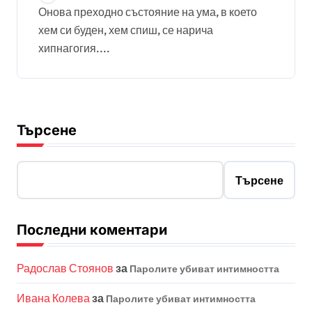
Онова преходно състояние на ума, в което
хем си буден, хем спиш, се нарича
хипнагогия....
Търсене
Търсене
Последни коментари
Радослав Стоянов
за
Паролите убиват интимността
Ивана Колева
за
Паролите убиват интимността